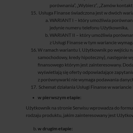
porównania”, „Wybierz”, „Zamów kontakt”
Usługa Finanse świadczona jest w dwóch wari
WARIANT I – który umożliwia porównanie 
jedynie numeru telefonu Użytkownika,
WARIANT II – który umożliwia porównani
z Usługi Finanse w tym wariancie wymag
W ramach wariantu I, Użytkownik po wejściu na
samochodowy, kredy hipoteczny), następnie w
finansowego którym jest zainteresowany. Dod
wyświetlają się oferty odpowiadające zapytan
z porównywarki nie wymaga podawania danych 
Schemat działania Usługi Finanse w wariancie 
w pierwszym etapie:
Użytkownik na stronie Serwisu wprowadza do formular
rodzaju produktu, jakim zainteresowany jest Użytko
w drugim etapie: