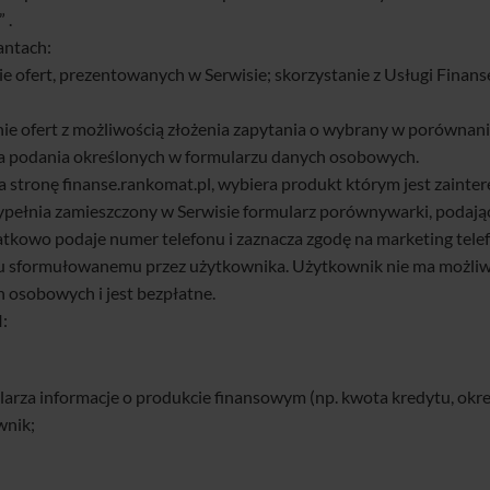
 .
antach:
ofert, prezentowanych w Serwisie; skorzystanie z Usługi Finans
e ofert z możliwością złożenia zapytania o wybrany w porównani
a podania określonych w formularzu danych osobowych.
 stronę finanse.rankomat.pl, wybiera produkt którym jest zainte
ypełnia zamieszczony w Serwisie formularz porównywarki, podaj
atkowo podaje numer telefonu i zaznacza zgodę na marketing te
iu sformułowanemu przez użytkownika. Użytkownik nie ma możliw
osobowych i jest bezpłatne.
I:
za informacje o produkcie finansowym (np. kwota kredytu, okres k
wnik;