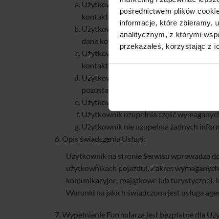
Użytkownik uzupełnia komplet wymaganyc
pośrednictwem plików cookie
kontaktowe (telefon, e-mail),
informacje, które zbieramy
Użytkownik uzupełnia wymagane przez fir
analitycznym, z którymi wspó
dane kontaktowe (telefon, e-mail),
przekazałeś, korzystając z i
Użytkownik uzupełnia komplet wymaganyc
kontaktowych (telefon, e-mail),
Użytkownik uzupełnia wymagane przez fir
pozostawia danych kontaktowych (telefon
Użytkownik uzupełnia część wymaganych p
Użytkownik uzupełnia część wymaganych p
Użytkownik nie uzupełnia żadnych infor
Opis świadczenia Usługi:
Użytkownik na stronie Serwisu wprowadza do F
użytkownikach pojazdu). Zakres wymaganych in
komunikacyjne, majątkowe lub turystyczne).
Warunki na jakich świadczona jest usługa age
Wypełnienie Formularza jest bezpłatne dla Uż