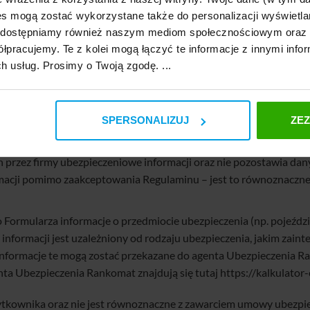
h przez firmy ubezpieczeniowe informacji w tym dane osobowe (i
s mogą zostać wykorzystane także do personalizacji wyświetla
, udostępniamy również naszym mediom społecznościowym oraz
my ubezpieczeniowe informacje, ale rezygnuje z podania danych 
łpracujemy. Te z kolei mogą łączyć te informacje z innymi infor
ch usług. Prosimy o Twoją zgodę. ...
h przez firmy ubezpieczeniowe informacji w tym dane osobowe (i
my ubezpieczeniowe informacje, ale rezygnuje z podania danych o
SPERSONALIZUJ
ZE
, e-mail),
rzez firmy ubezpieczeniowe informacji oraz pozostawia dane kon
rzez firmy ubezpieczeniowe informacji oraz nie pozostawia dany
macji pomimo zaakceptowania Regulaminu – jest to równoznaczne 
ormularza informacje o przedmiocie ubezpieczenia (np. pojeździe
formacji jest uzależniony od rodzaju ubezpieczenia, jakim zaint
 Informacje te mogą zostać przekazane do agenta Ubezpieczenia 
nta Ubezpieczenia Rankomat znajdują się tutaj https://kalkulato
ytkownika oraz nie jest równoznaczne z zawarciem umowy ubezpie