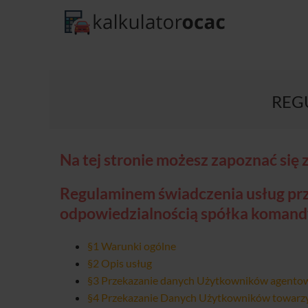
REG
Na tej stronie możesz zapoznać się z
Regulaminem świadczenia usług prze
odpowiedzialnością spółka koman
§1 Warunki ogólne
§2 Opis usług
§3 Przekazanie danych Użytkowników agento
§4 Przekazanie Danych Użytkowników towar