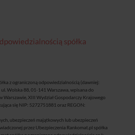
odpowiedzialnością spółka
półka z ograniczoną odpowiedzialnością (dawniej:
 ul. Wolska 88, 01-141 Warszawa, wpisana do
 w Warszawie, XIII Wydział Gospodarczy Krajowego
kująca się NIP: 5272751881 oraz REGON:
nych, ubezpieczeń majątkowych lub ubezpieczeń
świadczonej przez Ubezpieczenia Rankomat.pl spółka
mat spółka z ograniczoną odpowiedzialnością sp.k.