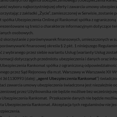
ość wyboru najkorzystniejszej oferty i zawarcia umowy ubezpiecze
orzystając z zakładki „Życie”, zamieszczonej w Serwisie, zostanie
st spółka Ubezpieczenia Online.pl Rankomat spółka z ograniczoną 
prezentowane są treści o charakterze informacyjnym dotyczące tem
 danych osobowych.
eż skorzystanie z porównywarek finansowych, umieszczonych w s
orównywarki finansowej określa § 2 pkt. 1 niniejszego Regulamin
 wybranego przez siebie wariantu Usług (warianty Usług zostały 
nformacji dotyczących przedmiotu ubezpieczenia i danych oraz inf
Ubezpieczenia Rankomat spółka z ograniczoną odpowiedzialnością 
onego przez Sąd Rejonowy dla m.st. Warszawy w Warszawie XII 
361130993 (dalej: „
agent Ubezpieczenia Rankomat
”) świadczo
ci zawarcia umowy ubezpieczenia świadczona jest niezależnie o
eniowej przez Użytkownika nie będzie możliwe bez wcześniejszeg
a Ubezpieczenia Rankomat. Przekazanie danych nie będzie możliw
ta Ubezpieczenia Rankomat. Akceptacja tych regulaminów nie jest
zpieczenia.