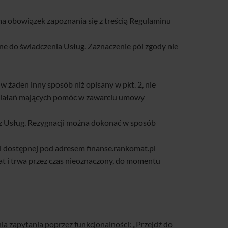
 obowiązek zapoznania się z treścią Regulaminu
ne do świadczenia Usług. Zaznaczenie pól zgody nie
 żaden inny sposób niż opisany w pkt. 2, nie
działań mających pomóc w zawarciu umowy
z Usług. Rezygnacji można dokonać w sposób
i dostępnej pod adresem finanse.rankomat.pl
t i trwa przez czas nieoznaczony, do momentu
 zapytania poprzez funkcjonalności: „Przejdź do