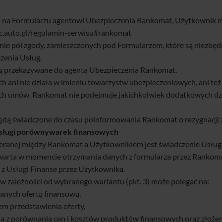
 na Formularzu agentowi Ubezpieczenia Rankomat, Użytkownik ma
-ac.auto.pl/regulamin-serwisu#rankomat
nie pól zgody, zamieszczonych pod Formularzem, które są niezbęd
czenia Usług.
 przekazywane do agenta Ubezpieczenia Rankomat.
ni nie działa w imieniu towarzystw ubezpieczeniowych, ani też w
artych umów. Rankomat nie podejmuje jakichkolwiek dodatkowych 
ędą świadczone do czasu poinformowania Rankomat o rezygnacji 
ługi porównywarek finansowych
ieranej między Rankomat a Użytkownikiem jest świadczenie Usług
warta w momencie otrzymania danych z formularza przez Rankoma
 z Usługi Finanse przez Użytkownika.
w zależności od wybranego wariantu (pkt. 3) może polegać na:
wanych ofertą finansową,
em przedstawienia oferty,
 z porównania cen i kosztów produktów finansowych oraz złożenia