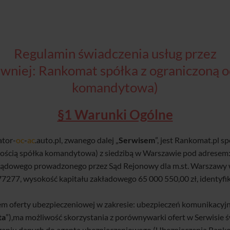
Regulamin świadczenia usług przez
(dawniej: Rankomat spółka z ograniczoną 
komandytowa)
§1 Warunki Ogólne
ator-
oc
-
ac
.auto.pl, zwanego dalej „
Serwisem
”, jest Rankomat.pl s
ością spółka komandytowa) z siedzibą w Warszawie pod adresem:
 Sądowego prowadzonego przez Sąd Rejonowy dla m.st. Warszawy
77, wysokość kapitału zakładowego 65 000 550,00 zł, identyfi
m oferty ubezpieczeniowej w zakresie: ubezpieczeń komunikacyj
ta
”),ma możliwość skorzystania z porównywarki ofert w Serwisie 
azaniu danych do agenta ubezpieczeniowego (Ubezpieczenia Ranko