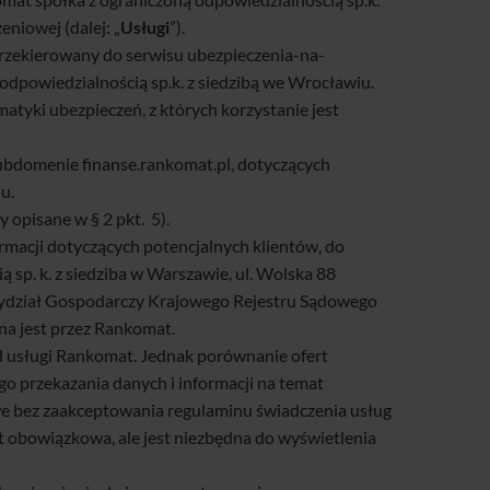
niowej (dalej: „
Usługi
”).
 przekierowany do serwisu ubezpieczenia-na-
odpowiedzialnością sp.k. z siedzibą we Wrocławiu.
atyki ubezpieczeń, z których korzystanie jest
ubdomenie finanse.rankomat.pl, dotyczących
u.
opisane w § 2 pkt. 5).
ormacji dotyczących potencjalnych klientów, do
sp. k. z siedziba w Warszawie, ul. Wolska 88
Wydział Gospodarczy Krajowego Rejestru Sądowego
na jest przez Rankomat.
d usługi Rankomat. Jednak porównanie ofert
o przekazania danych i informacji na temat
e bez zaakceptowania regulaminu świadczenia usług
 obowiązkowa, ale jest niezbędna do wyświetlenia