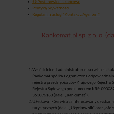
§9 Postanowienia końcowe
Polityką prywatności
Regulamin usługi “Kontakt z Agentem”
Rankomat.pl sp. z o. o. 
Właścicielem i administratorem serwisu kalkul
Rankomat spółka z ograniczoną odpowiedzialn
rejestru przedsiębiorców Krajowego Rejestru
Rejestru Sądowego pod numerem KRS: 00008772
363096183 (dalej: „
Rankomat
”).
Użytkownik Serwisu zainteresowany uzyskanie
turystycznych (dalej: „
Użytkownik
” oraz
„ofer
z ograniczoną odpowiedzialnością, a po przek