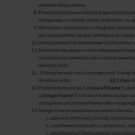
zawarcia takiej umowy.
Przed przekazaniem informacji zgromadzonych
dostępnego na stronie: https://kalkulator-oc
Warunkiem skorzystania z Usługi jest zaznacze
jest obowiązkowe, ale jest niezbędne do świad
Dane osobowe lub kontaktowe Użytkownika są
Rankomat nie zawiera umów ubezpieczeniowych a
uczestniczy w zawieraniu lub realizacji zaw
ubezpieczenia.
Z Usług Serwisu można zrezygnować. Usługi b
określony w §6.
§2.1 Opis Us
Przedmiotem umowy („
Umowa Finanse
”) zaw
(
„Usługa Finanse”
). Umowa Finanse zostaje za
odstąpienia od Umowy Finanse albo rezygnacji
Usługa Finanse świadczona w ramach Serwisu, 
zbieraniu informacji od osób zaintereso
umożliwieniu kontaktu w przyszłości, cel
umożliwieniu Użytkownikom skorzystania