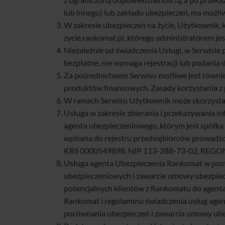
lub innego) lub zakładu ubezpieczeń, ma możliw
W zakresie ubezpieczeń na życie, Użytkownik, k
zycie.rankomat.pl, którego administratorem je
Niezależnie od świadczenia Usługi, w Serwisie 
bezpłatne, nie wymaga rejestracji lub podania
Za pośrednictwem Serwisu możliwe jest równi
produktów finansowych. Zasady korzystania z p
W ramach Serwisu Użytkownik może skorzystać z
Usługa w zakresie zbierania i przekazywania i
agenta ubezpieczeniowego, którym jest spółka 
wpisana do rejestru przedsiębiorców prowadz
KRS 0000549898, NIP 113-288-73-02, REGON 
Usługa agenta Ubezpieczenia Rankomat w posta
ubezpieczeniowych i zawarcie umowy ubezpiecz
potencjalnych klientów z Rankomatu do agent
Rankomat i regulaminu świadczenia usług agen
porównania ubezpieczeń i zawarcia umowy ube