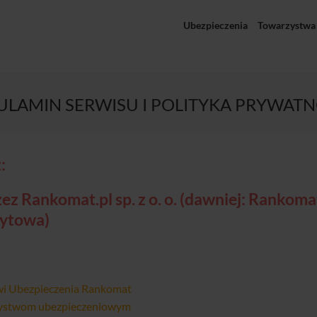
Ubezpieczenia
Towarzystwa
ULAMIN SERWISU I POLITYKA PRYWATN
:
z Rankomat.pl sp. z o. o. (dawniej: Rankoma
dytowa)
wi Ubezpieczenia Rankomat
zystwom ubezpieczeniowym