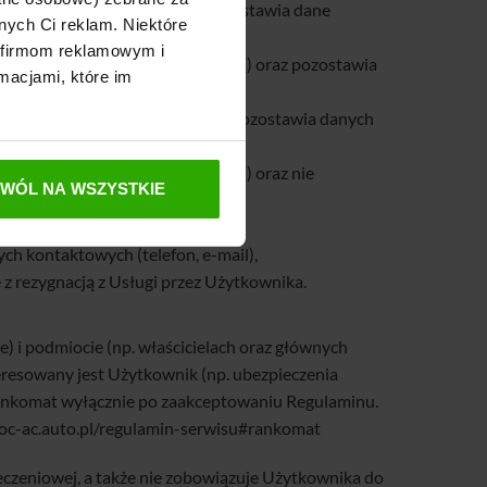
mię, nazwisko, pesel) oraz pozostawia dane
nych Ci reklam. Niektóre
 firmom reklamowym i
osobowych (imię, nazwisko, pesel) oraz pozostawia
macjami, które im
mię, nazwisko, pesel) oraz nie pozostawia danych
sobowych (imię, nazwisko, pesel) oraz nie
ZWÓL NA WSZYSTKIE
taktowe (telefon, e-mail),
ch kontaktowych (telefon, e-mail),
z rezygnacją z Usługi przez Użytkownika.
) i podmiocie (np. właścicielach oraz głównych
eresowany jest Użytkownik (np. ubezpieczenia
Rankomat wyłącznie po zaakceptowaniu Regulaminu.
r-oc-ac.auto.pl/regulamin-serwisu#rankomat
czeniowej, a także nie zobowiązuje Użytkownika do