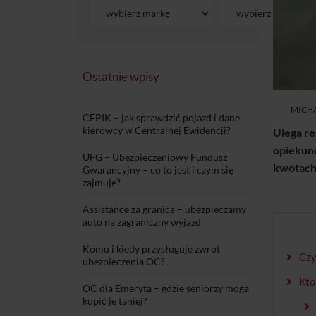
Ostatnie wpisy
MICHA
CEPIK – jak sprawdzić pojazd i dane
kierowcy w Centralnej Ewidencji?
Ulega re
opiekuno
UFG – Ubezpieczeniowy Fundusz
kwotach
Gwarancyjny – co to jest i czym się
zajmuje?
Assistance za granicą – ubezpieczamy
auto na zagraniczny wyjazd
Komu i kiedy przysługuje zwrot
Czy
ubezpieczenia OC?
Kto
OC dla Emeryta – gdzie seniorzy mogą
kupić je taniej?