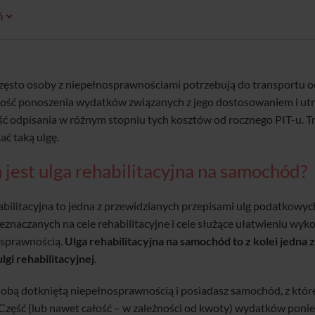
ń
zęsto osoby z niepełnosprawnościami potrzebują do transportu
ość ponoszenia wydatków związanych z jego dostosowaniem i utrzy
ć odpisania w różnym stopniu tych kosztów od rocznego PIT-u. T
ać taką ulgę.
jest ulga rehabilitacyjna na samochód?
abilitacyjna to jedna z przewidzianych przepisami ulg podatkowych
eznaczanych na cele rehabilitacyjne i cele służące ułatwieniu wy
osprawnością.
Ulga rehabilitacyjna na samochód to z kolei jedna
lgi rehabilitacyjnej
.
sobą dotkniętą niepełnosprawnością i posiadasz samochód, z któreg
Część (lub nawet całość – w zależności od kwoty) wydatków ponie