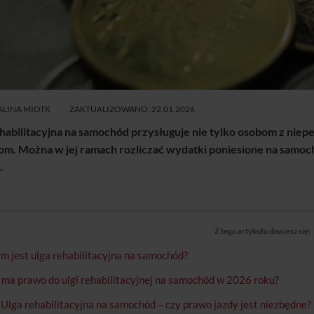
PORÓWNAJ
CENY
LINA MIOTK
ZAKTUALIZOWANO: 22.01.2026
habilitacyjna na samochód przysługuje nie tylko osobom z niep
m. Można w jej ramach rozliczać wydatki poniesione na samoc
.
Z tego artykułu dowiesz się:
m jest ulga rehabilitacyjna na samochód?
 ma prawo do ulgi rehabilitacyjnej na samochód w 2026 roku?
Ulga rehabilitacyjna na samochód – czy prawo jazdy jest niezbędne?