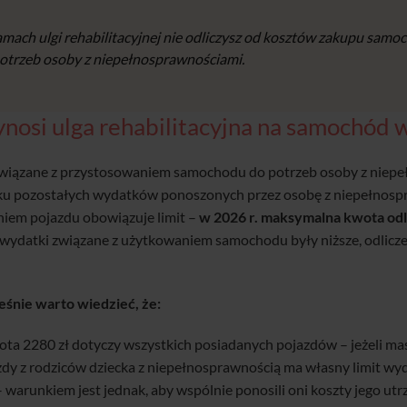
mach ulgi rehabilitacyjnej nie odliczysz od kosztów zakupu samoc
otrzeb osoby z niepełnosprawnościami.
ynosi ulga rehabilitacyjna na samochód 
wiązane z przystosowaniem samochodu do potrzeb osoby z niepeł
u pozostałych wydatków ponoszonych przez osobę z niepełnospra
iem pojazdu obowiązuje limit –
w 2026 r. maksymalna kwota odl
li wydatki związane z użytkowaniem samochodu były niższe, odlic
śnie warto wiedzieć, że:
ota 2280 zł dotyczy wszystkich posiadanych pojazdów – jeżeli ma
żdy z rodziców dziecka z niepełnosprawnością ma własny limit 
– warunkiem jest jednak, aby wspólnie ponosili oni koszty jego ut