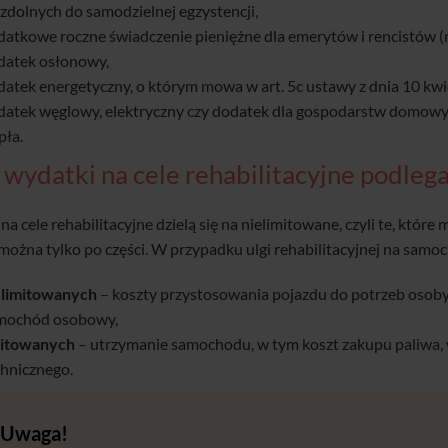
zdolnych do samodzielnej egzystencji,
datkowe roczne świadczenie pieniężne dla emerytów i rencistów (n
datek osłonowy,
datek energetyczny, o którym mowa w art. 5c ustawy z dnia 10 kwi
datek węglowy, elektryczny czy dodatek dla gospodarstw domowyc
pła.
 wydatki na cele rehabilitacyjne podlega
a cele rehabilitacyjne dzielą się na nielimitowane, czyli te, które m
 można tylko po części. W przypadku ulgi rehabilitacyjnej na samo
elimitowanych
– koszty przystosowania pojazdu do potrzeb osoby
mochód osobowy,
mitowanych
– utrzymanie samochodu, w tym koszt zakupu paliwa,
chnicznego.
Uwaga!