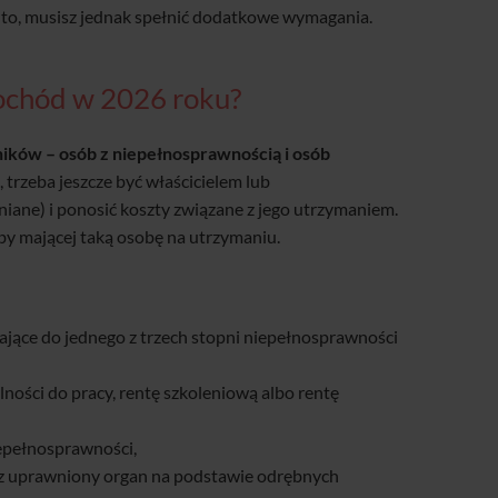
auto, musisz jednak spełnić dodatkowe wymagania.
mochód w 2026 roku?
ników – osób z niepełnosprawnością i osób
j, trzeba jeszcze być właścicielem lub
iane) i ponosić koszty związane z jego utrzymaniem.
by mającej taką osobę na utrzymaniu.
ające do jednego z trzech stopni niepełnosprawności
lności do pracy, rentę szkoleniową albo rentę
iepełnosprawności,
z uprawniony organ na podstawie odrębnych