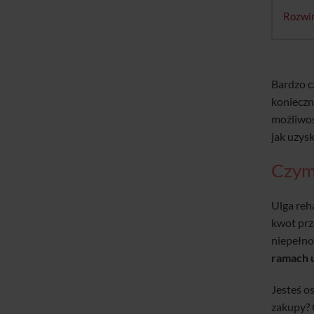
Rozwi
Bardzo c
konieczn
możliwoś
jak uzysk
Czym 
Ulga reh
kwot prz
niepełn
ramach u
Jesteś o
zakupy? 