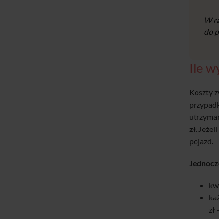
W ra
do p
Ile w
Koszty z
przypadk
utrzyman
zł
. Jeże
pojazd.
Jednocze
kw
ka
zł 