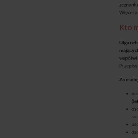
zeznaniu
Więcej o 
Kto m
Ulga reh
mającyc
współwła
Przepisy
Za osobę
os
(le
oso
soc
oso
os