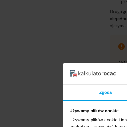
pr
Druga gr
niepełn
ojczyma,
Od 1
wnuk
Ulga 
Zgoda
Nie. Jeż
samochód
Używamy plików cookie
dokonać 
Używamy plików cookie i inn
marketing i zapewniać lepsz