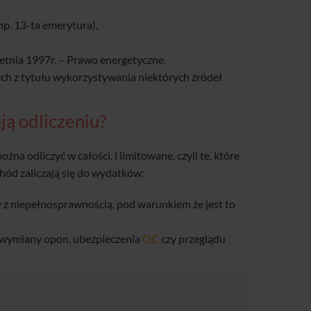
p. 13-ta emerytura),
etnia 1997r. – Prawo energetyczne,
h z tytułu wykorzystywania niektórych źródeł
ją odliczeniu?
ożna odliczyć w całości, i limitowane, czyli te, które
chód zaliczają się do wydatków:
 z niepełnosprawnością, pod warunkiem że jest to
 wymiany opon, ubezpieczenia
OC
czy przeglądu