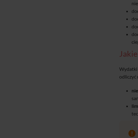
nie
do
do
do
do
cie
Jakie
Wydatki n
odliczyć
ni
sa
li
te