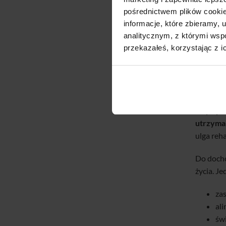
Mi
pośrednictwem plików cookie
By
informacje, które zbieramy
Czy u
analitycznym, z którymi wspó
przekazałeś, korzystając z i
Wiele z 
dochodow
gdy osob
Aby opie
utrzyman
ulga reh
Do docho
życia. J
zas
ali
św