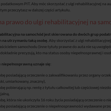
 podatkowym PIT. Aby móc skorzystać z ulgi rehabilitacyjnej na 
tym przeczytasz w dalszej części artykułu.
a prawo do ulgi rehabilitacyjnej na sa
abilitacyjna na samochód jest skierowana do dwóch grup podat
h na utrzymaniu taką osobę
. Aby skorzystać z ulgi rehabilitacyjne
ścicielem samochodu (inne tytuły prawne do auta nie są uwzględn
 dokładnie precyzują, kto ma status osoby niepełnosprawnej i oso
 niepełnosprawną uznaje się
:
obę posiadającą orzeczenie o zakwalifikowaniu przez organy orzek
kki, umiarkowany, znaczny),
bę pobierającą np. rentę z tytułu całkowitej lub częściowej niezdo
jalną,
bę, która nie ukończyła 16 roku życia posiadającą orzeczenie o n
obę posiadającą orzeczenie o niepełnosprawności wydawane prze