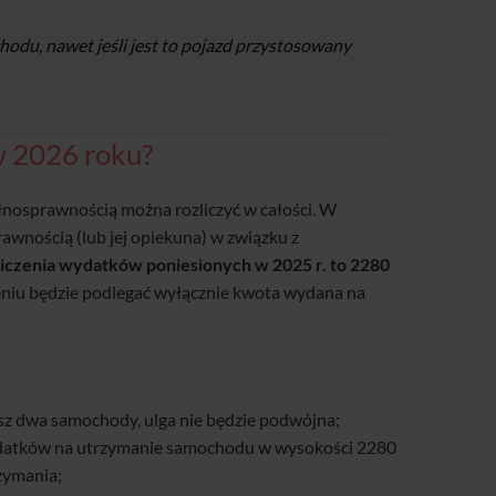
hodu, nawet jeśli jest to pojazd przystosowany
w 2026 roku?
nosprawnością można rozliczyć w całości. W
wnością (lub jej opiekuna) w związku z
iczenia wydatków poniesionych w 2025 r. to 2280
zeniu będzie podlegać wyłącznie kwota wydana na
sz dwa samochody, ulga nie będzie podwójna;
wydatków na utrzymanie samochodu w wysokości 2280
rzymania;