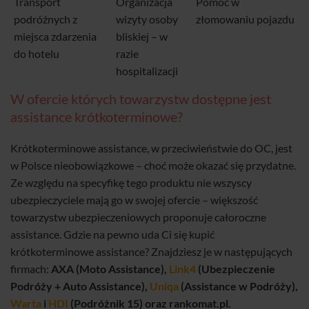
Transport
Organizacja
Pomoc w
podróżnych z
wizyty osoby
złomowaniu pojazdu
miejsca zdarzenia
bliskiej – w
do hotelu
razie
hospitalizacji
W ofercie których towarzystw dostępne jest
assistance krótkoterminowe?
Krótkoterminowe assistance, w przeciwieństwie do OC, jest
w Polsce nieobowiązkowe – choć może okazać się przydatne.
Ze względu na specyfikę tego produktu nie wszyscy
ubezpieczyciele mają go w swojej ofercie – większość
towarzystw ubezpieczeniowych proponuje całoroczne
assistance. Gdzie na pewno uda Ci się kupić
krótkoterminowe assistance? Znajdziesz je w następujących
firmach:
AXA (Moto Assistance),
Link4
(Ubezpieczenie
Podróży + Auto Assistance),
Uniqa
(Assistance w Podróży),
Warta
i
HDI
(Podróżnik 15) oraz rankomat.pl.