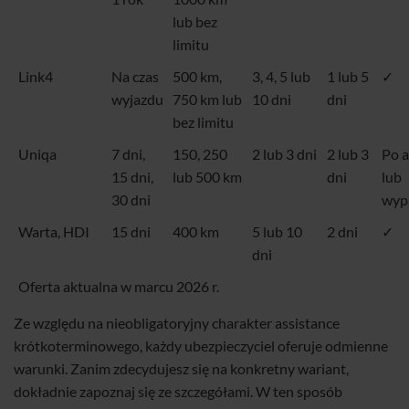
lub bez
limitu
Link4
Na czas
500 km,
3, 4, 5 lub
1 lub 5
✓
wyjazdu
750 km lub
10 dni
dni
bez limitu
Uniqa
7 dni,
150, 250
2 lub 3 dni
2 lub 3
Po a
15 dni,
lub 500 km
dni
lub
30 dni
wyp
Warta, HDI
15 dni
400 km
5 lub 10
2 dni
✓
dni
Oferta aktualna w marcu 2026 r.
Ze względu na nieobligatoryjny charakter assistance
krótkoterminowego, każdy ubezpieczyciel oferuje odmienne
warunki. Zanim zdecydujesz się na konkretny wariant,
dokładnie zapoznaj się ze szczegółami. W ten sposób