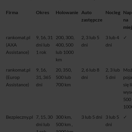
Firma
Okres
Holowanie
Auto
Nocleg
Nap
zastępcze
na
mie
rankomat.pl
9, 16, 31
200, 300,
2, 3 lub 5
3 lub 4
✓
(AXA
dni lub
400, 500
dni
dni
Assistance)
1 rok
lub 1000
km
rankomat.pl
9, 16,
20, 350,
2, 6 lub 8
2, 3 lub
Moż
(Europ
31, 365
500 lub
dni
5 dni
poj
Assistance)
dni
700 km
się 
wys
500 
1000
Bezpieczny.pl
7, 15, 30
300 km,
3 lub 5 dni
3 lub 5
✓
dni lub
500 km ,
dni
1 rok
1000 km