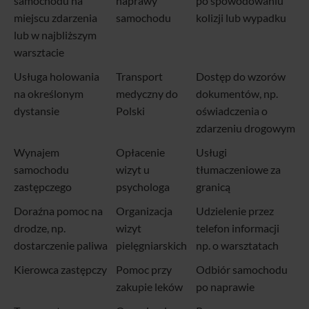
samochodu na
naprawy
po spowodowaniu
miejscu zdarzenia
samochodu
kolizji lub wypadku
lub w najbliższym
warsztacie
Usługa holowania
Transport
Dostęp do wzorów
na określonym
medyczny do
dokumentów, np.
dystansie
Polski
oświadczenia o
zdarzeniu drogowym
Wynajem
Opłacenie
Usługi
samochodu
wizyt u
tłumaczeniowe za
zastępczego
psychologa
granicą
Doraźna pomoc na
Organizacja
Udzielenie przez
drodze, np.
wizyt
telefon informacji
dostarczenie paliwa
pielęgniarskich
np. o warsztatach
Kierowca zastępczy
Pomoc przy
Odbiór samochodu
zakupie leków
po naprawie