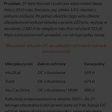
Przykład:
27-letni Konrad z Łodzi jest właścicielem Seata
Ibizy z 2015 roku (benzyna, poj. silnika 1,4 l), również z
pełnymi zniżkami. Po jednej szkodzie z jego winy obecny
ubezpieczyciel wyliczył składkę o prawie 220 proc. wyższą, w
wysokości 2300 zł (w ubiegłym roku Konrad płacił 721 zł).
Mężczyzna postanowił sprawdzić, czy nie kupi polisy taniej.
Wysokość składek OC po szkodzie od trzech różnych
ubezpieczycieli
Ubezpieczyciel
Zakres ochrony
Cena polisy
mtu24.pl
OC z Assistance
559 zł
Trasti
OC z Assistance
673 zł
You Can Drive
OC z Assistance i NNW
888 zł
Kalkulacja przeprowadzona w sierpniu 2025 r. dla 27-
letniego mieszkańca Łodzi (prawo jazdy od 9 lat, kupuje OC
od 9 lat, jedna szkoda w ostatnim roku), właściciela Seata