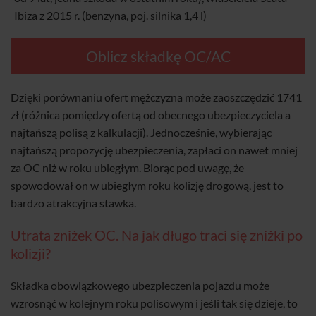
Ibiza z 2015 r. (benzyna, poj. silnika 1,4 l)
Oblicz składkę OC/AC
Dzięki porównaniu ofert mężczyzna może zaoszczędzić 1741
zł (różnica pomiędzy ofertą od obecnego ubezpieczyciela a
najtańszą polisą z kalkulacji). Jednocześnie, wybierając
najtańszą propozycję ubezpieczenia, zapłaci on nawet mniej
za OC niż w roku ubiegłym. Biorąc pod uwagę, że
spowodował on w ubiegłym roku kolizję drogową, jest to
bardzo atrakcyjna stawka.
Utrata zniżek OC. Na jak długo traci się zniżki po
kolizji?
Składka obowiązkowego ubezpieczenia pojazdu może
wzrosnąć w kolejnym roku polisowym i jeśli tak się dzieje, to