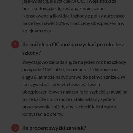
jej likwidację, ale (tak jak w OC) Twoje zniżki za
bezszkodową jazdę zostaną zmniejszone.
Konsekwencją likwidacji szkody z polisy autocasco
może być nawet 50% wzrost ceny ubezpieczenia w
kolejnym roku.
Ile zniżek na OC można uzyskać po roku bez
szkody?
Zwyczajowo zakłada się, że na jeden rok bez szkody
przypada 10% zniżki, co oznacza, że kierowca w
ciągu 6 lat może nabyć prawo do pełnych zniżek. W
rzeczywistości w wielu towarzystwach
ubezpieczeniowych następuje to szybciej z uwagi na
to, że każde z nich może ustalić własny system
przyznawania zniżek, aby zachęcić klientów do
korzystania z oferty.
Ile procent zwyżki za wiek?