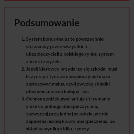
Podsumowanie
System bonus/malus to powszechnie
stosowany przez wszystkich
ubezpieczycieli z polskiego rynku system
zniżek i zwyżek.
Jeżeli kierowcy przydarzy się szkoda, musi
liczyć się z tym, że ubezpieczyciel może
zastosować malus, czyli zwyżkę składki
ubezpieczenia na kolejny rok.
Ochrona zniżek gwarantuje utrzymanie
zniżek u jednego ubezpieczyciela,
zazwyczaj przy jednej szkodzie, ale nie
zapewnia niskiej kwoty ubezpieczenia, bo
składka wynika z kilku rzeczy.