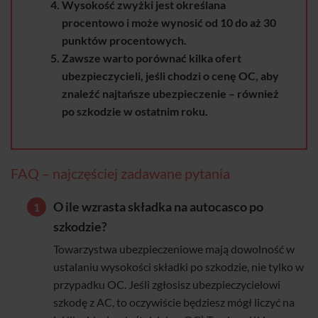
Wysokość zwyżki jest określana
procentowo i może wynosić od 10 do aż 30
punktów procentowych.
Zawsze warto porównać kilka ofert
ubezpieczycieli, jeśli chodzi o cenę OC, aby
znaleźć najtańsze ubezpieczenie – również
po szkodzie w ostatnim roku.
FAQ – najczęściej zadawane pytania
O ile wzrasta składka na autocasco po
szkodzie?
Towarzystwa ubezpieczeniowe mają dowolność w
ustalaniu wysokości składki po szkodzie, nie tylko w
przypadku OC. Jeśli zgłosisz ubezpieczycielowi
szkodę z AC, to oczywiście będziesz mógł liczyć na