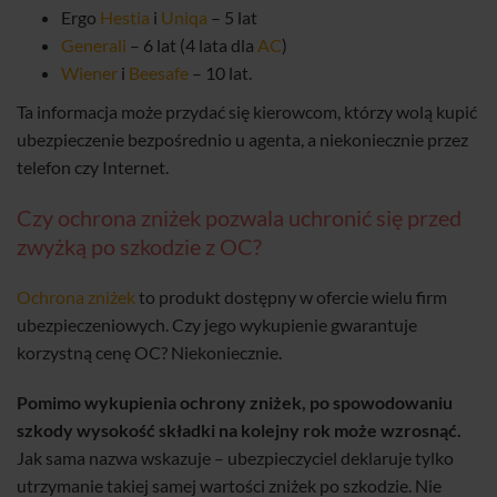
Ergo
Hestia
i
Uniqa
– 5 lat
Generali
– 6 lat (4 lata dla
AC
)
Wiener
i
Beesafe
– 10 lat.
Ta informacja może przydać się kierowcom, którzy wolą kupić
ubezpieczenie bezpośrednio u agenta, a niekoniecznie przez
telefon czy Internet.
Czy ochrona zniżek pozwala uchronić się przed
zwyżką po szkodzie z OC?
Ochrona zniżek
to produkt dostępny w ofercie wielu firm
ubezpieczeniowych. Czy jego wykupienie gwarantuje
korzystną cenę OC? Niekoniecznie.
Pomimo wykupienia ochrony zniżek, po spowodowaniu
szkody wysokość składki na kolejny rok może wzrosnąć.
Jak sama nazwa wskazuje – ubezpieczyciel deklaruje tylko
utrzymanie takiej samej wartości zniżek po szkodzie. Nie