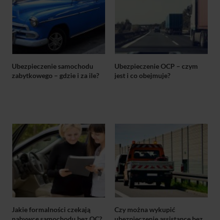
Ubezpieczenie samochodu
Ubezpieczenie OCP – czym
zabytkowego – gdzie i za ile?
jest i co obejmuje?
Jakie formalności czekają
Czy można wykupić
nabywcę samochodu bez OC?
ubezpieczenie assistance bez