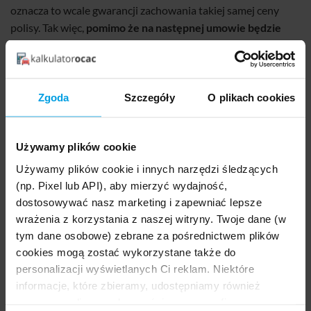
oznacza to wcale gwarancji zachowania takiej samej ceny
polisy. Tak więc,
pomimo że na następnej umowie będzie
widnieć np. 60% zniżek, aktualna oferta będzie się różnić
od tej sprzed roku.
Niektórzy właściciele pojazdów, właśnie ze względu na
Zgoda
Szczegóły
O plikach cookies
wykupioną opcję zachowania zniżek, zostają w tej samej
firmie na kolejny rok. Okazuje się, że większość z nich
przepłaca w ten sposób nawet kilkaset złotych. Warto
Używamy plików cookie
pamiętać, że na wysokość polisy wpływa coś więcej niż tylko
Używamy plików cookie i innych narzędzi śledzących
obecność zniżek, o czym mowa była we wcześniejszej części
(np. Pixel lub API), aby mierzyć wydajność,
artykułu.
dostosowywać nasz marketing i zapewniać lepsze
wrażenia z korzystania z naszej witryny. Twoje dane (w
Warto również wiedzieć, że szkoda z OC jest zawsze
tym dane osobowe) zebrane za pośrednictwem plików
zgłaszana do UFG.
Nawet przez towarzystwa, które
cookies mogą zostać wykorzystane także do
sprzedały dodatkową opcję z ochroną zniżek. A więc np. po
personalizacji wyświetlanych Ci reklam. Niektóre
dwóch latach, gdy kierowca zmieni ubezpieczyciela, nowa
informacje, które zbieramy, udostępniamy również
firma sprawdzi go w bazie UFG i uwzględni szkodę podczas
naszym mediom społecznościowym oraz firmom