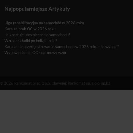
Najpopularniejsze Artykuły
Ulga rehabilitacyjna na samochód w 2026 roku
Kara za brak OC w 2026 roku
Ile kosztuje ubezpieczenie samochodu?
Wzrost składki po kolizji - o ile?
Kara za nieprzerejestrowanie samochodu w 2026 roku - ile wynosi?
Wypowiedzenie OC - darmowy wzór
© 2026 Rankomat.pl sp. z o.o. (dawniej: Rankomat sp. z o.o. sp.k.)