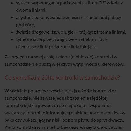
system wspomagania parkowania – litera “P” w kole z
dwoma liniami,
asystent pokonywania wzniesień – samochód jadący
pod górę,
światła drogowe (tzw. długie) – trójkąt z trzema liniami,
tylne światła przeciwmgłowe – reflektor i trzy
równoległe linie połączone linią falującą.
Ze względu na swoją rolę zielone (niebieskie) kontrolki w
samochodzie nie budzą większych wątpliwości u kierowców.
Co sygnalizują żółte kontrolki w samochodzie?
Właściciele pojazdów częściej pytają o żółte kontrolki w
samochodzie. Nie zawsze jednak zapalenie się żółtej
kontrolki będzie powodem do niepokoju – wspomnieć
wystarczy kontrolkę informującą o niskim poziomie paliwa w
baku czy wskazującą na niski poziom płynu do spryskiwaczy.
Żółta kontrolka w samochodzie zaświeci się także wówczas,