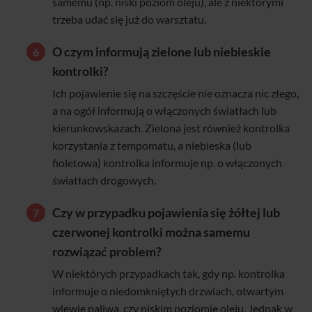
samemu (np. niski poziom oleju), ale z niektórymi
trzeba udać się już do warsztatu.
O czym informują zielone lub niebieskie
kontrolki?
Ich pojawienie się na szczęście nie oznacza nic złego,
a na ogół informują o włączonych światłach lub
kierunkowskazach. Zielona jest również kontrolka
korzystania z tempomatu, a niebieska (lub
fioletowa) kontrolka informuje np. o włączonych
światłach drogowych.
Czy w przypadku pojawienia się żółtej lub
czerwonej kontrolki można samemu
rozwiązać problem?
W niektórych przypadkach tak, gdy np. kontrolka
informuje o niedomkniętych drzwiach, otwartym
wlewie paliwa, czy niskim poziomie oleju. Jednak w