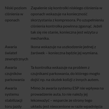
Niski poziom
Zapalenie się kontrolki niskiego ciśnienia w
ciśnienia w
oponach wskazuje na konieczność
oponach
skorzystania z kompresora. Po uzupełnieniu
ciśnienia kontrolka powinna zgasnąć. Jeżeli
tak się nie stanie, konieczna jest wizyta u
mechanika.
Awaria
Ikona wskazuje na uszkodzenie jednej z
świateł
żarówek – konieczna będzie jej wymiana.
zewnętrznych
Awaria
Ta kontrolka wskazuje na problem z
czujników
czujnikami parkowania, do którego mogło
parkowania
dojść np. na skutek kolizji z innych autem.
Awaria
Mimo że awaria systemu ESP nie wpływa na
systemu
prowadzenie auta, to nie należy jej
stabilizacji
lekceważyć – wsparcie ze strony tego
toru jazdy
układu jest nieocenione w razie wpadnięcia