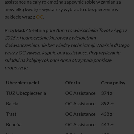
assistance na cały rok można zapewnić sobie w zamian za
niewielką kwotę – wystarczy wybrać to ubezpieczenie w
pakiecie wraz z
OC
.
Przykład:
45-letnia p
ani Anna to właścicielka Toyoty Aygo z
2015 r. i jednocześnie kierowca z wieloletnim
doświadczeniem, ale bez wiedzy technicznej. Właśnie dlatego
wraz z OC zawsze kupuje ona assistance. Przy wyliczaniu
składki na kolejny rok pani Anna otrzymała poniższe
propozycje.
Ubezpieczyciel
Oferta
Cena polisy
TUZ Ubezpieczenia
OC Assistance
374 zł
Balcia
OC Assistance
392 zł
Trasti
OC Assistance
438 zł
Benefia
OC Assistance
443 zł