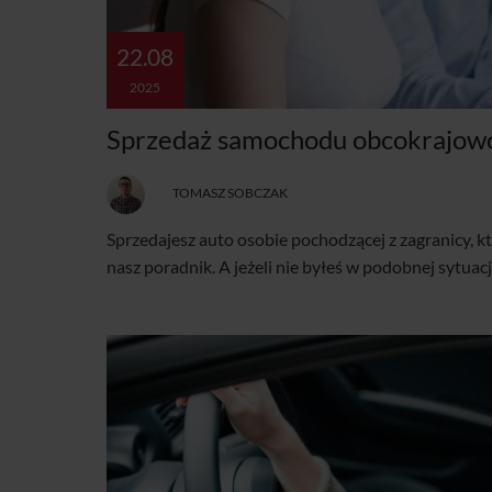
22.08
2025
Sprzedaż samochodu obcokrajowco
TOMASZ SOBCZAK
Sprzedajesz auto osobie pochodzącej z zagranicy, kt
nasz poradnik. A jeżeli nie byłeś w podobnej sytuac