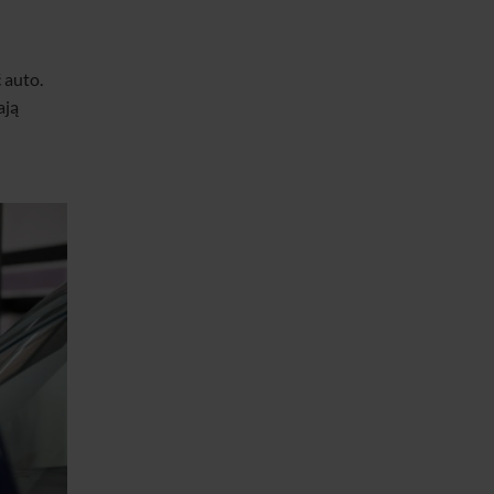
 auto.
ają