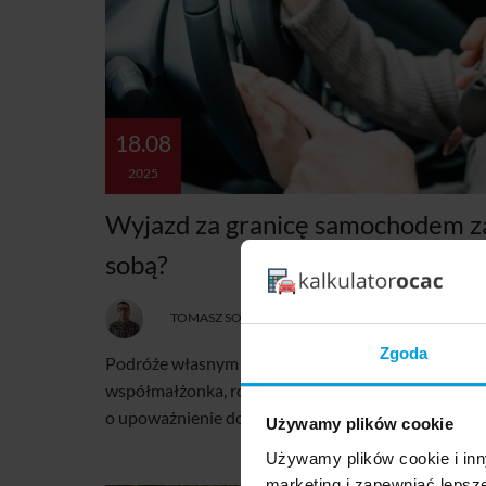
18.08
2025
Wyjazd za granicę samochodem za
sobą?
TOMASZ SOBCZAK
Zgoda
Podróże własnym autem nie zawsze wchodzą w grę.
współmałżonka, rodzica, kogoś z rodzeństwa czy bli
o upoważnienie do korzystania z pojazdu?
Używamy plików cookie
Używamy plików cookie i inn
marketing i zapewniać lepsz