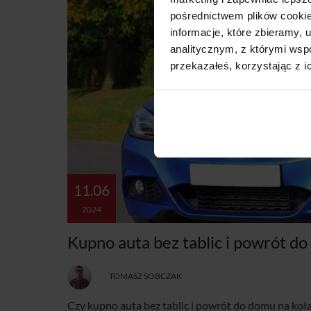
pośrednictwem plików cookie
informacje, które zbieramy
analitycznym, z którymi wspó
przekazałeś, korzystając z i
11.06
2024
Kupno auta bez tablic i powrót do
TOMASZ SOBCZAK
Czy kupno auta bez tablic i powrót do domu na koł