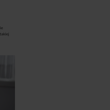
ie
takiej