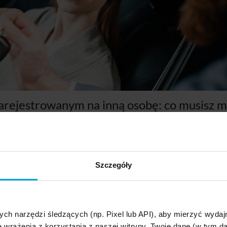
rejestrowanym na inną osobę: co musisz m
Szczegóły
 Zwykle nie ma żadnego problemu, by poprosić o użyczenie sam
skich znajomych. Jednak czy trzeba dopełnić jakichś formalności i
ych narzędzi śledzących (np. Pixel lub API), aby mierzyć wyd
e wrażenia z korzystania z naszej witryny. Twoje dane (w tym 