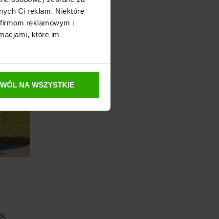
nych Ci reklam. Niektóre
 firmom reklamowym i
macjami, które im
ZWÓL NA WSZYSTKIE
k.