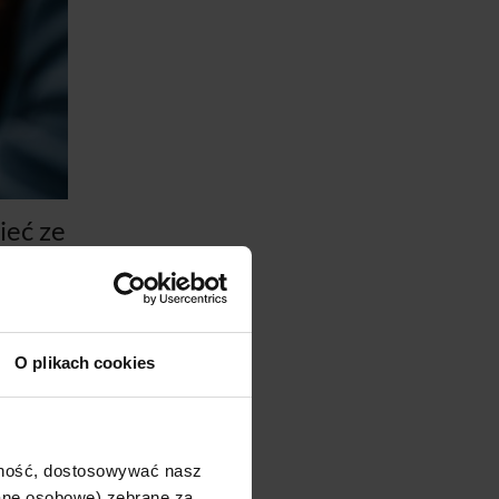
ieć ze
O plikach cookies
ochodu
 wystąpić
ajność, dostosowywać nasz
dane osobowe) zebrane za