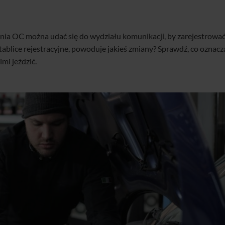
zenia OC można udać się do wydziału komunikacji, by zarejestrować
ablice rejestracyjne, powoduje jakieś zmiany? Sprawdź, co oznacz
imi jeździć.