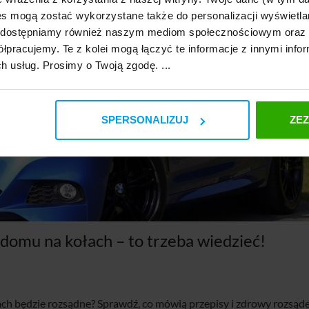
s mogą zostać wykorzystane także do personalizacji wyświetla
, udostępniamy również naszym mediom społecznościowym oraz
łpracujemy. Te z kolei mogą łączyć te informacje z innymi infor
ch usług. Prosimy o Twoją zgodę. ...
SPERSONALIZUJ
ZE
 domu na kołach – to trzeba wiedzieć!
ach będzie rozsądne? Sprawdź, co mówią przepisy i zdrowy rozsąde