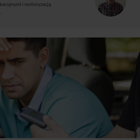
kacyjnymi i motoryzacją
.