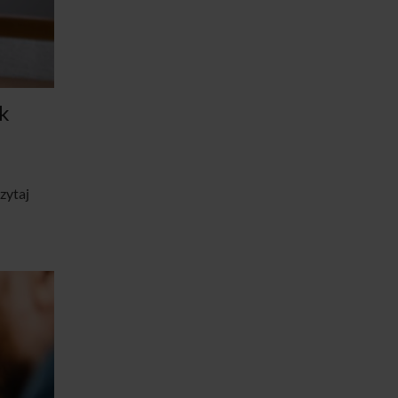
k
zytaj