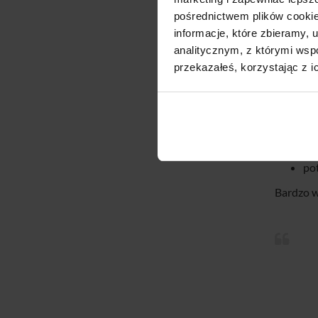
pośrednictwem plików cookie
Proces r
informacje, które zbieramy
wydziale
analitycznym, z którymi wspó
rejestra
przekazałeś, korzystając z i
komunikac
pr
za
do
po
Bardzo w