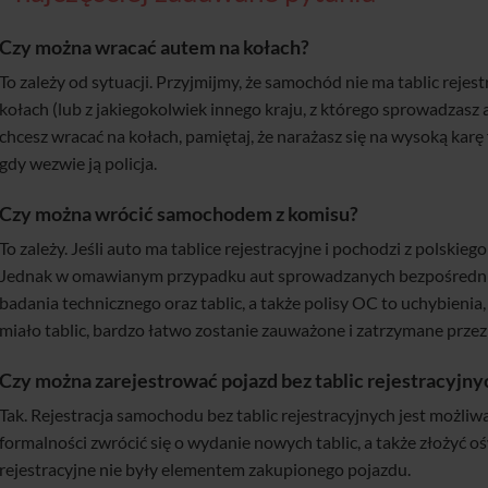
Czy można wracać autem na kołach?
To zależy od sytuacji. Przyjmijmy, że samochód nie ma tablic reje
kołach (lub z jakiegokolwiek innego kraju, z którego sprowadzasz 
chcesz wracać na kołach, pamiętaj, że narażasz się na wysoką karę 
gdy wezwie ją policja.
Czy można wrócić samochodem z komisu?
To zależy. Jeśli auto ma tablice rejestracyjne i pochodzi z polski
Jednak w omawianym przypadku aut sprowadzanych bezpośrednio z
badania technicznego oraz tablic, a także polisy OC to uchybienia
miało tablic, bardzo łatwo zostanie zauważone i zatrzymane prze
Czy można zarejestrować pojazd bez tablic rejestracyjny
Tak. Rejestracja samochodu bez tablic rejestracyjnych jest możl
formalności zwrócić się o wydanie nowych tablic, a także złożyć oś
rejestracyjne nie były elementem zakupionego pojazdu.