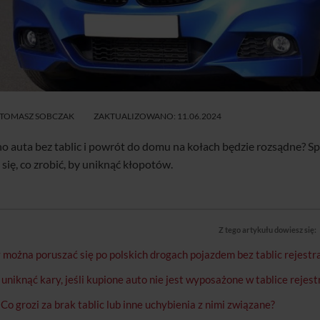
PORÓWNAJ
CENY
TOMASZ SOBCZAK
ZAKTUALIZOWANO: 11.06.2024
o auta bez tablic i powrót do domu na kołach będzie rozsądne? Sp
się, co zrobić, by uniknąć kłopotów.
Z tego artykułu dowiesz się:
 można poruszać się po polskich drogach pojazdem bez tablic rejestr
 uniknąć kary, jeśli kupione auto nie jest wyposażone w tablice rejes
Co grozi za brak tablic lub inne uchybienia z nimi związane?