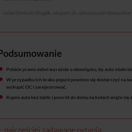
mówi Stefania Stuglik, ekspert ds. ubezpieczeń komunikacy
Podsumowanie
Polskie prawo mówi wyraźnie o obowiązku, by auto miało tab
W przypadku ich braku pojazd powinno się dostarczyć na law
wykupić OC i zarejestrować.
Kupno auta bez tablic i powrót do domu na kołach wiąże się
 najczęściej zadawane pytania