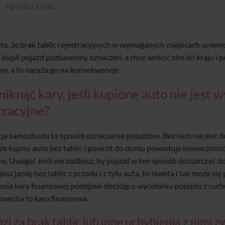
się tylko z tyłu.
to, że brak tablic rejestracyjnych w wymaganych miejscach uniemo
 kupił pojazd pozbawiony oznaczeń, a chce wrócić nim do kraju i p
y, a to naraża go na konsekwencje.
niknąć kary, jeśli kupione auto nie jest
tracyjne?
cja samochodu to sposób oznaczania pojazdów. Bez nich nie jest d
 że kupno auto bez tablic i powrót do domu powoduje konieczność 
ny. Uwaga! Jeśli nie zadbasz, by pojazd w ten sposób dostarczyć d
esz jazdę bez tablic z przodu i z tyłu auta, to laweta i tak może się
nia kary finansowej podejmie decyzję o wycofaniu pojazdu z ruchu.
kwestia to kara finansowa.
zi za brak tablic lub inne uchybienia z nimi 