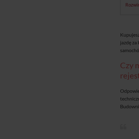
Rozwi
Kupujesz
jazdę za
samochód
Czy m
rejes
Odpowied
technicz
Budownic