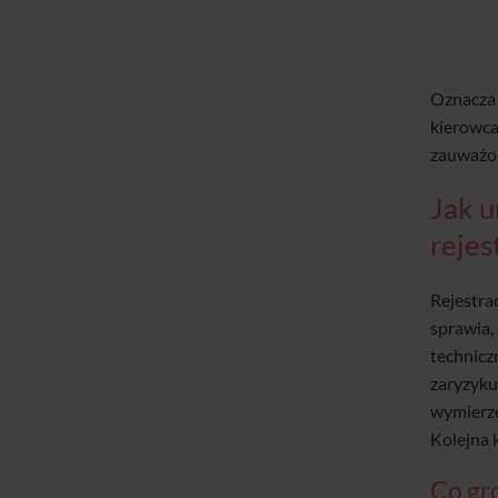
Oznacza 
kierowca
zauważon
Jak u
rejes
Rejestra
sprawia,
technicz
zaryzykuj
wymierze
Kolejna 
Co gro