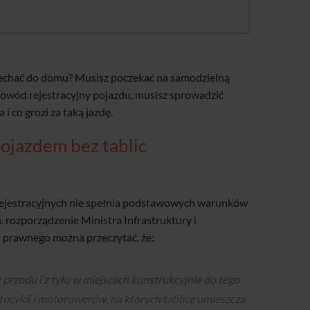
yjechać do domu? Musisz poczekać na samodzielną
 dowód rejestracyjny pojazdu, musisz sprowadzić
i co grozi za taką jazdę.
pojazdem bez tablic
 rejestracyjnych nie spełnia podstawowych warunków
 rozporządzenie Ministra Infrastruktury i
u prawnego można przeczytać, że:
 przodu i z tyłu w miejscach konstrukcyjnie do tego
tocykli i motorowerów, na których tablicę umieszcza