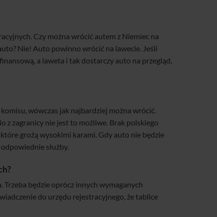
stracyjnych. Czy można wrócić autem z Niemiec na
auto? Nie! Auto powinno wrócić na lawecie. Jeśli
finansową, a laweta i tak dostarczy auto na przegląd,
ego komisu, wówczas jak najbardziej można wrócić.
 zagranicy nie jest to możliwe. Brak polskiego
, które grożą wysokimi karami. Gdy auto nie będzie
z odpowiednie służby.
ch?
iwa. Trzeba będzie oprócz innych wymaganych
wiadczenie do urzędu rejestracyjnego, że tablice