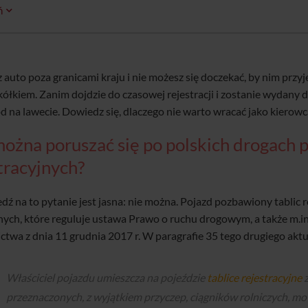
ń
 auto poza granicami kraju i nie możesz się doczekać, by nim prz
 kółkiem. Zanim dojdzie do czasowej rejestracji i zostanie wydany
 na lawecie. Dowiedz się, dlaczego nie warto wracać jako kierowca 
ożna poruszać się po polskich drogach 
tracyjnych?
ź na to pytanie jest jasna: nie można. Pojazd pozbawiony tablic
nych, które reguluje ustawa Prawo o ruchu drogowym, a także m.in.
twa z dnia 11 grudnia 2017 r. W paragrafie 35 tego drugiego akt
Właściciel pojazdu umieszcza na pojeździe
tablice rejestracyjne
z
przeznaczonych, z wyjątkiem przyczep, ciągników rolniczych, mo