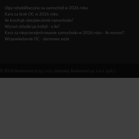
Ulga rehabilitacyjna na samochód w 2026 roku
Kara za brak OC w 2026 roku
Ile kosztuje ubezpieczenie samochodu?
Wzrost składki po kolizji - o ile?
Kara za nieprzerejestrowanie samochodu w 2026 roku - ile wynosi?
Wypowiedzenie OC - darmowy wzór
© 2026 Rankomat.pl sp. z o.o. (dawniej: Rankomat sp. z o.o. sp.k.)