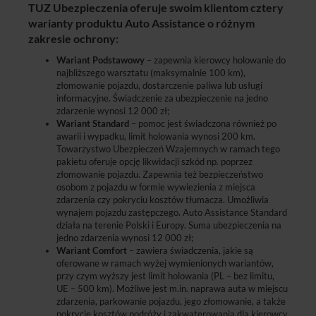
TUZ Ubezpieczenia oferuje swoim klientom cztery
warianty produktu Auto Assistance o różnym
zakresie ochrony:
Wariant Podstawowy
– zapewnia kierowcy holowanie do
najbliższego warsztatu (maksymalnie 100 km),
złomowanie pojazdu, dostarczenie paliwa lub usługi
informacyjne. Świadczenie za ubezpieczenie na jedno
zdarzenie wynosi 12 000 zł;
Wariant Standard
– pomoc jest świadczona również po
awarii i wypadku, limit holowania wynosi 200 km.
Towarzystwo Ubezpieczeń Wzajemnych w ramach tego
pakietu oferuje opcję likwidacji szkód np. poprzez
złomowanie pojazdu. Zapewnia też bezpieczeństwo
osobom z pojazdu w formie wywiezienia z miejsca
zdarzenia czy pokryciu kosztów tłumacza. Umożliwia
wynajem pojazdu zastępczego. Auto Assistance Standard
działa na terenie Polski i Europy. Suma ubezpieczenia na
jedno zdarzenia wynosi 12 000 zł;
Wariant Comfort
– zawiera świadczenia, jakie są
oferowane w ramach wyżej wymienionych wariantów,
przy czym wyższy jest limit holowania (PL – bez limitu,
UE – 500 km). Możliwe jest m.in. naprawa auta w miejscu
zdarzenia, parkowanie pojazdu, jego złomowanie, a także
pokrycie kosztów podróży i zakwaterowania dla kierowcy