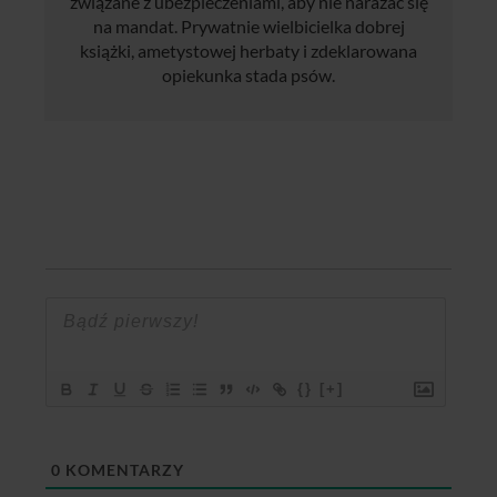
związane z ubezpieczeniami, aby nie narażać się
na mandat. Prywatnie wielbicielka dobrej
książki, ametystowej herbaty i zdeklarowana
opiekunka stada psów.
{}
[+]
0
KOMENTARZY