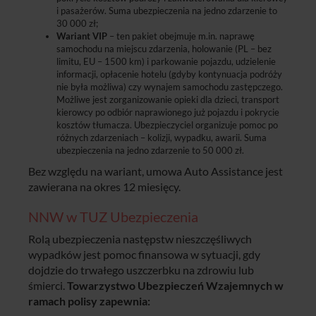
i pasażerów. Suma ubezpieczenia na jedno zdarzenie to
30 000 zł;
Wariant VIP
– ten pakiet obejmuje m.in. naprawę
samochodu na miejscu zdarzenia, holowanie (PL – bez
limitu, EU – 1500 km) i parkowanie pojazdu, udzielenie
informacji, opłacenie hotelu (gdyby kontynuacja podróży
nie była możliwa) czy wynajem samochodu zastępczego.
Możliwe jest zorganizowanie opieki dla dzieci, transport
kierowcy po odbiór naprawionego już pojazdu i pokrycie
kosztów tłumacza. Ubezpieczyciel organizuje pomoc po
różnych zdarzeniach – kolizji, wypadku, awarii. Suma
ubezpieczenia na jedno zdarzenie to 50 000 zł.
Bez względu na wariant, umowa Auto Assistance jest
zawierana na okres 12 miesięcy.
NNW w TUZ Ubezpieczenia
Rolą ubezpieczenia następstw nieszczęśliwych
wypadków jest pomoc finansowa w sytuacji, gdy
dojdzie do trwałego uszczerbku na zdrowiu lub
śmierci.
Towarzystwo Ubezpieczeń Wzajemnych w
ramach polisy zapewnia: