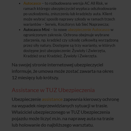
Autocasco
– to rozbudowana wersja AC All Risk, w
ramach którego ubezpieczyciel wypłaca odszkodowanie
po uszkodzeniu, zniszczeniu lub kradzieży auta. Klient
może wybrać sposób naprawy szkody w ramach trzech
wariantów – Serwis, Kosztorys lub Sieć Naprawcza;
Autocasco Mini
– to nowe
ubezpieczenie Autocasco
w
ograniczonym zakresie. Ochrona obejmuje wybrane
zdarzenia, np. kradzież czy szkodę całkowitą wyrządzoną
przez siły natury. Dostępne są trzy warianty, w których
dostępne jest ubezpieczenie: Żywioły i Zwierzęta,
Kradzież oraz Kradzież, Żywioły i Zwierzęta.
Na swojej stronie internetowej ubezpieczyciel
informuje, że umowa może zostać zawarta na okres
12 miesięcy lub krótszy.
Assistance w TUZ Ubezpieczenia
Ubezpieczenie
assistance
zapewnia kierowcy ochronę
na wypadek nieprzewidzianych sytuacji w trasie.
Właściciel ubezpieczonego w TUZ Ubezpieczenia
pojazdu może liczyć m.in. na naprawę auta na trasie
lub holowanie do najbliższego warsztatu.