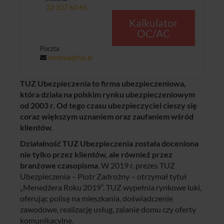
22 327 60 60
Kalkulator
OC/AC
Poczta
centrala@tuz.pl
TUZ Ubezpieczenia to firma ubezpieczeniowa,
która działa na polskim rynku ubezpieczeniowym
od 2003 r. Od tego czasu ubezpieczyciel cieszy się
coraz większym uznaniem oraz zaufaniem wśród
klientów.
Działalność TUZ Ubezpieczenia została doceniona
nie tylko przez klientów, ale również przez
branżowe czasopisma
. W 2019 r. prezes TUZ
Ubezpieczenia – Piotr Zadrożny – otrzymał tytuł
„Menedżera Roku 2019”. TUZ wypełnia rynkowe luki,
oferując polisę na mieszkania, doświadczenie
zawodowe, realizację usług, zalanie domu czy oferty
komunikacyjne.