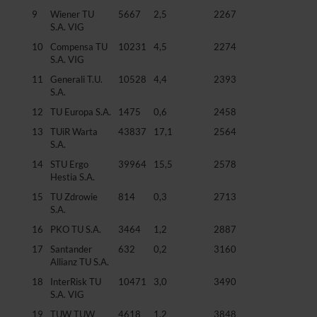
9
Wiener TU
5667
2,5
2267
S.A. VIG
10
Compensa TU
10231
4,5
2274
S.A. VIG
11
Generali T.U.
10528
4,4
2393
S.A.
12
TU Europa S.A.
1475
0,6
2458
13
TUiR Warta
43837
17,1
2564
S.A.
14
STU Ergo
39964
15,5
2578
Hestia S.A.
15
TU Zdrowie
814
0,3
2713
S.A.
16
PKO TU S.A.
3464
1,2
2887
17
Santander
632
0,2
3160
Allianz TU S.A.
18
InterRisk TU
10471
3,0
3490
S.A. VIG
19
TUW TUW
4618
1,2
3848