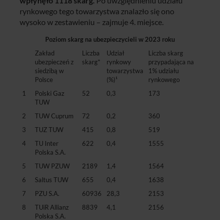
wpłynęło 1118 skarg.
Po uwzględnieniu udziału
rynkowego tego towarzystwa znalazło się ono
wysoko w zestawieniu – zajmuje 4. miejsce.
Poziom skarg na ubezpieczycieli w 2023 roku
Zakład
Liczba
Udział
Liczba skarg
ubezpieczeń z
skarg*
rynkowy
przypadająca na
siedzibą w
towarzystwa
1% udziału
Polsce
(%)¹
rynkowego
1
Polski Gaz
52
0,3
173
TUW
2
TUW Cuprum
72
0,2
360
3
TUZ TUW
415
0,8
519
4
TU Inter
622
0,4
1555
Polska S.A.
5
TUW PZUW
2189
1,4
1564
6
Saltus TUW
655
0,4
1638
7
PZU S.A.
60936
28,3
2153
8
TUiR Allianz
8839
4,1
2156
Polska S.A.