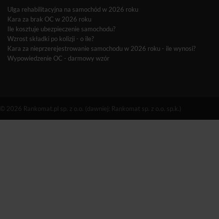
Ulga rehabilitacyjna na samochód w 2026 roku
Kara za brak OC w 2026 roku
Ile kosztuje ubezpieczenie samochodu?
Wzrost składki po kolizji - o ile?
Kara za nieprzerejestrowanie samochodu w 2026 roku - ile wynosi?
Wypowiedzenie OC - darmowy wzór
© 2026 Rankomat.pl sp. z o.o. (dawniej: Rankomat sp. z o.o. sp.k.)