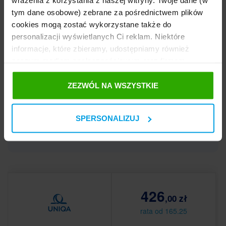
wrażenia z korzystania z naszej witryny. Twoje dane (w
tym dane osobowe) zebrane za pośrednictwem plików
cookies mogą zostać wykorzystane także do
Przykład
personalizacji wyświetlanych Ci reklam. Niektóre
informacje, które zbieramy, udostępniamy również
naszym mediom społecznościowym oraz firmom
Pan Antoni skorzystał z dofinansowania w
reklamowym i analitycznym, z którymi współpracujemy.
programie „Mój elektryk” – zdecydował się na Dacię
Te z kolei mogą łączyć te informacje z innymi
ZEZWÓL NA WSZYSTKIE
Spring z 2024 r. Całoroczne OC może go kosztować
informacjami, które im przekazałeś, korzystając z ich
426 zł. W podanej cenie otrzyma również
usług. Prosimy o Twoją zgodę. ...
nieobowiązkowe, ale przydatne zwłaszcza podczas
SPERSONALIZUJ
dłuższych podróży ubezpieczenie assistance.
426
,00 zł
rata od 165.25