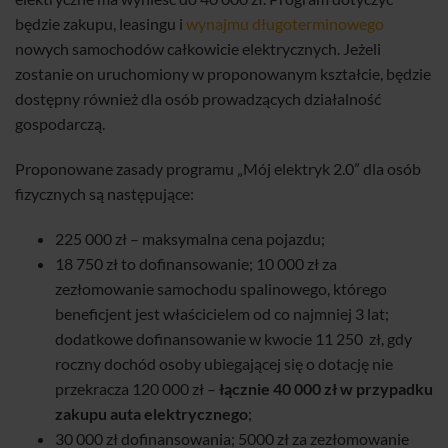
będzie zakupu, leasingu i
wynajmu długoterminowego
nowych samochodów całkowicie elektrycznych. Jeżeli
zostanie on uruchomiony w proponowanym kształcie, będzie
dostępny również dla osób prowadzących działalność
gospodarczą.
Proponowane zasady programu „Mój elektryk 2.0” dla osób
fizycznych są następujące:
225 000 zł – maksymalna cena pojazdu;
18 750 zł to dofinansowanie; 10 000 zł za
zezłomowanie samochodu spalinowego, którego
beneficjent jest właścicielem od co najmniej 3 lat;
dodatkowe dofinansowanie w kwocie 11 250 zł, gdy
roczny dochód osoby ubiegającej się o dotację nie
przekracza 120 000 zł –
łącznie 40 000 zł w przypadku
zakupu auta elektrycznego
;
30 000 zł dofinansowania; 5000 zł za zezłomowanie