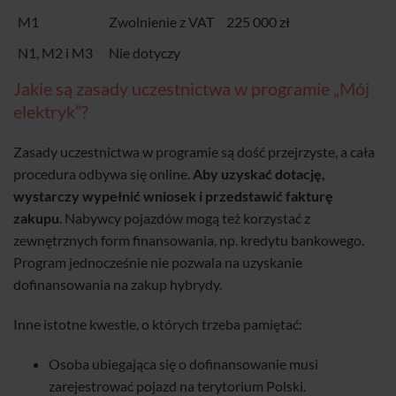
M1
Zwolnienie z VAT
225 000 zł
N1, M2 i M3
Nie dotyczy
Jakie są zasady uczestnictwa w programie „Mój
elektryk”?
Zasady uczestnictwa w programie są dość przejrzyste, a cała
procedura odbywa się online.
Aby uzyskać dotację,
wystarczy wypełnić wniosek i przedstawić fakturę
zakupu
. Nabywcy pojazdów mogą też korzystać z
zewnętrznych form finansowania, np. kredytu bankowego.
Program jednocześnie nie pozwala na uzyskanie
dofinansowania na zakup hybrydy.
Inne istotne kwestie, o których trzeba pamiętać:
Osoba ubiegająca się o dofinansowanie musi
zarejestrować pojazd na terytorium Polski.