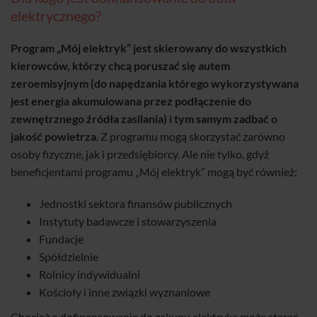
elektrycznego?
Program „Mój elektryk” jest skierowany do wszystkich
kierowców, którzy chcą poruszać się autem
zeroemisyjnym (do napędzania którego wykorzystywana
jest energia akumulowana przez podłączenie do
zewnętrznego źródła zasilania) i tym samym zadbać o
jakość powietrza
. Z programu mogą skorzystać zarówno
osoby fizyczne, jak i przedsiębiorcy. Ale nie tylko, gdyż
beneficjentami programu „Mój elektryk” mogą być również:
Jednostki sektora finansów publicznych
Instytuty badawcze i stowarzyszenia
Fundacje
Spółdzielnie
Rolnicy indywidualni
Kościoły i inne związki wyznaniowe
Chociaż o dofinansowanie do zakupu elektryka może starać