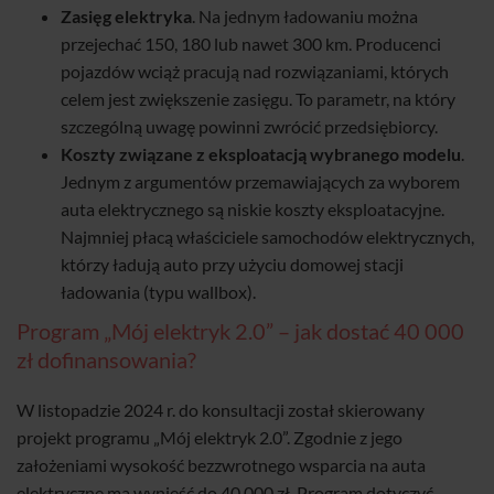
Zasięg elektryka
. Na jednym ładowaniu można
przejechać 150, 180 lub nawet 300 km. Producenci
pojazdów wciąż pracują nad rozwiązaniami, których
celem jest zwiększenie zasięgu. To parametr, na który
szczególną uwagę powinni zwrócić przedsiębiorcy.
Koszty związane z eksploatacją wybranego modelu
.
Jednym z argumentów przemawiających za wyborem
auta elektrycznego są niskie koszty eksploatacyjne.
Najmniej płacą właściciele samochodów elektrycznych,
którzy ładują auto przy użyciu domowej stacji
ładowania (typu wallbox).
Program „Mój elektryk 2.0” – jak dostać 40 000
zł dofinansowania?
W listopadzie 2024 r. do konsultacji został skierowany
projekt programu „Mój elektryk 2.0”. Zgodnie z jego
założeniami wysokość bezzwrotnego wsparcia na auta
elektryczne ma wynieść do 40 000 zł. Program dotyczyć