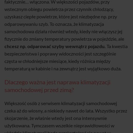
faktycznie… włączona. W większości pojazdów, przy
wstecznym obiegu powietrza przez czynnik chłodzący,
uzyskasz ciepłe powietrze, które jest niezbędne np. przy
odparowywaniu szyb. To oznacza, że klimatyzacja
samochodowa działa również wtedy, kiedy nie włączysz jej
fizycznie do zmiany temperatury powietrza w pojeździe, ale
chcesz np. odparować szyby wewnątrz pojazdu.
Ta kwestia
bezpieczeństwa i poprawy widoczności jest szczególnie
częsta w chłodniejsze miesiące, kiedy różnica między
temperaturą w kabinie i na zewnątrz jest wyjątkowo duża.
Dlaczego ważna jest naprawa klimatyzacji
samochodowej przed zimą?
Większość osób z serwisem klimatyzacji samochodowej
czeka aż do wiosny, a niekiedy nawet do lata. Wszystko przez
skojarzenie, że właśnie wtedy jest ona intensywnie
użytkowana. Tymczasem wszelkie nieprawidłowości w
układzie klimatyzacji będą przekształcać się nawet w