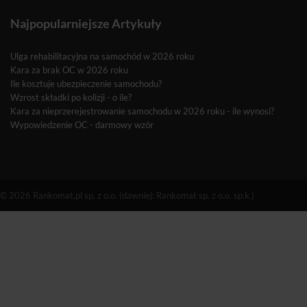
Najpopularniejsze Artykuły
Ulga rehabilitacyjna na samochód w 2026 roku
Kara za brak OC w 2026 roku
Ile kosztuje ubezpieczenie samochodu?
Wzrost składki po kolizji - o ile?
Kara za nieprzerejestrowanie samochodu w 2026 roku - ile wynosi?
Wypowiedzenie OC - darmowy wzór
© 2026 Rankomat.pl sp. z o.o. (dawniej: Rankomat sp. z o.o. sp.k.)