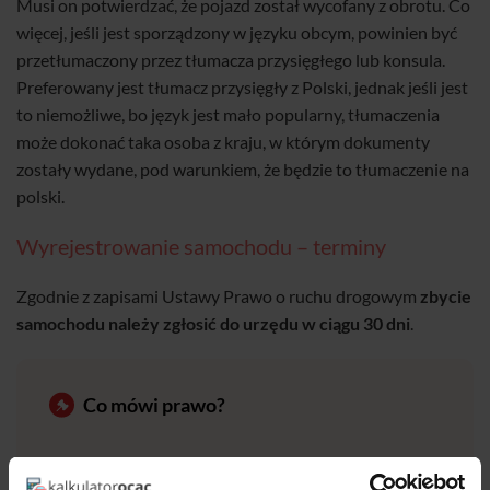
Musi on potwierdzać, że pojazd został wycofany z obrotu. Co
więcej, jeśli jest sporządzony w języku obcym, powinien być
przetłumaczony przez tłumacza przysięgłego lub konsula.
Preferowany jest tłumacz przysięgły z Polski, jednak jeśli jest
to niemożliwe, bo język jest mało popularny, tłumaczenia
może dokonać taka osoba z kraju, w którym dokumenty
zostały wydane, pod warunkiem, że będzie to tłumaczenie na
polski.
Wyrejestrowanie samochodu – terminy
Zgodnie z zapisami Ustawy Prawo o ruchu drogowym
zbycie
samochodu należy zgłosić do urzędu w ciągu 30 dni
.
Co mówi prawo?
Kto będąc właścicielem pojazdu zarejestrowanego