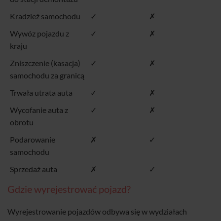
Kradzież samochodu
✓
✗
Wywóz pojazdu z
✓
✗
kraju
Zniszczenie (kasacja)
✓
✗
samochodu za granicą
Trwała utrata auta
✓
✗
Wycofanie auta z
✓
✗
obrotu
Podarowanie
✗
✓
samochodu
Sprzedaż auta
✗
✓
Gdzie wyrejestrować pojazd?
Wyrejestrowanie pojazdów odbywa się w wydziałach