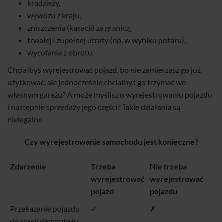
kradzieży,
wywozu z kraju,
zniszczenia (kasacji) za granicą,
trwałej i zupełnej utraty (np. w wyniku pożaru),
wycofania z obrotu.
Chciałbyś wyrejestrować pojazd, bo nie zamierzasz go już
użytkować, ale jednocześnie chciałbyś go trzymać we
własnym garażu? A może myślisz o wyrejestrowaniu pojazdu
i następnie sprzedaży jego części? Takie działania są
nielegalne.
Czy wyrejestrowanie samochodu jest konieczne?
Zdarzenie
Trzeba
Nie trzeba
wyrejestrować
wyrejestrować
pojazd
pojazdu
Przekazanie pojazdu
✓
✗
do stacji demontażu