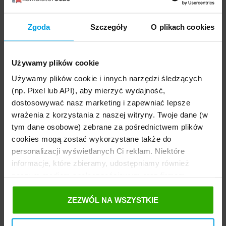
na terytorium Rzeczypospolitej Polskiej wbrew
przepisowi art. 78 ust. 2 pkt 1 nie zawiadamia
starosty o zbyciu pojazdu w terminie, podlega karze
Zgoda
Szczegóły
O plikach cookies
pieniężnej w wysokości 250 zł
(Art. 140mb. 6)
.
Używamy plików cookie
Wyrejestrowanie pojazdu a jego ponowna
Używamy plików cookie i innych narzędzi śledzących
rejestracja
(np. Pixel lub API), aby mierzyć wydajność,
dostosowywać nasz marketing i zapewniać lepsze
Co do zasady nie ma możliwości zarejestrowania pojazdu,
wrażenia z korzystania z naszej witryny. Twoje dane (w
który został wyrejestrowany.
Wyjątki zostały wymienione
tym dane osobowe) zebrane za pośrednictwem plików
w art. 79 ustawy Prawo o ruchu drogowym
. Mowa o
cookies mogą zostać wykorzystane także do
pojazdach:
personalizacji wyświetlanych Ci reklam. Niektóre
informacje, które zbieramy, udostępniamy również
odzyskanych z kradzieży,
naszym mediom społecznościowym oraz firmom
zabytkowych,
reklamowym i analitycznym, z którymi współpracujemy.
mających co najmniej 25 lat i uznanych przez
Te z kolei mogą łączyć te informacje z innymi
ZEZWÓL NA WSZYSTKIE
rzeczoznawcę samochodowego za unikatowe lub
informacjami, które im przekazałeś, korzystając z ich
mające szczególne znaczenie dla udokumentowania
usług. Prosimy o Twoją zgodę. ...