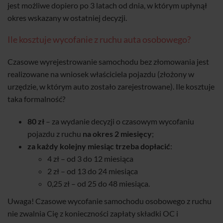
jest możliwe dopiero po 3 latach od dnia, w którym upłynął
okres wskazany w ostatniej decyzji.
Ile kosztuje wycofanie z ruchu auta osobowego?
Czasowe wyrejestrowanie samochodu bez złomowania jest
realizowane na wniosek właściciela pojazdu (złożony w
urzędzie, w którym auto zostało zarejestrowane). Ile kosztuje
taka formalność?
80 zł
– za wydanie decyzji o czasowym wycofaniu
pojazdu z ruchu
na okres 2 miesięcy
;
za każdy kolejny miesiąc trzeba dopłacić
:
4 zł – od 3 do 12 miesiąca
2 zł – od 13 do 24 miesiąca
0,25 zł – od 25 do 48 miesiąca.
Uwaga! Czasowe wycofanie samochodu osobowego z ruchu
nie zwalnia Cię z konieczności zapłaty składki OC i