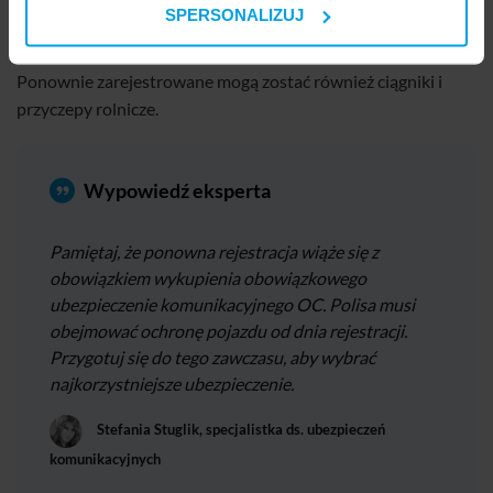
historii motoryzacji,
SPERSONALIZUJ
wywiezionych lub sprzedanych za granicą.
Ponownie zarejestrowane mogą zostać również ciągniki i
przyczepy rolnicze.
Wypowiedź eksperta
Pamiętaj, że ponowna rejestracja wiąże się z
obowiązkiem wykupienia obowiązkowego
ubezpieczenie komunikacyjnego OC. Polisa musi
obejmować ochronę pojazdu od dnia rejestracji.
Przygotuj się do tego zawczasu, aby wybrać
najkorzystniejsze ubezpieczenie.
Stefania Stuglik, specjalistka ds. ubezpieczeń
komunikacyjnych