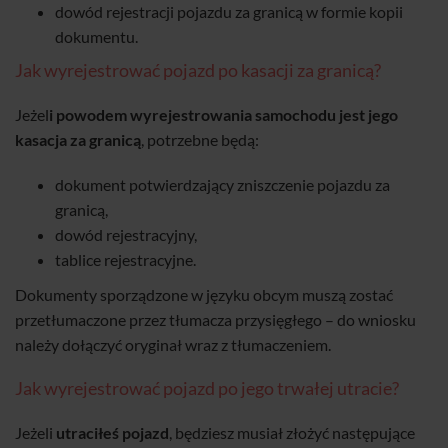
dowód rejestracji pojazdu za granicą w formie kopii
dokumentu.
Jak wyrejestrować pojazd po kasacji za granicą?
Jeżel
i powodem wyrejestrowania samochodu jest jego
kasacja za granicą
, potrzebne będą:
dokument potwierdzający zniszczenie pojazdu za
granicą,
dowód rejestracyjny,
tablice rejestracyjne.
Dokumenty sporządzone w języku obcym muszą zostać
przetłumaczone przez tłumacza przysięgłego – do wniosku
należy dołączyć oryginał wraz z tłumaczeniem.
Jak wyrejestrować pojazd po jego trwałej utracie?
Jeżeli
utraciłeś pojazd
, będziesz musiał złożyć następujące