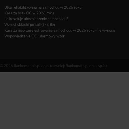
Ulga rehabilitacyjna na samochód w 2026 roku
Kara za brak OC w 2026 roku
Ile kosztuje ubezpieczenie samochodu?
Wzrost składki po kolizji - o ile?
Kara za nieprzerejestrowanie samochodu w 2026 roku - ile wynosi?
Wypowiedzenie OC - darmowy wzór
© 2026 Rankomat.pl sp. z o.o. (dawniej: Rankomat sp. z o.o. sp.k.)