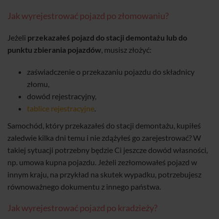
Jak wyrejestrować pojazd po złomowaniu?
Jeżeli
przekazałeś pojazd do stacji demontażu lub do
punktu zbierania pojazdów
, musisz złożyć:
zaświadczenie o przekazaniu pojazdu do składnicy
złomu,
dowód rejestracyjny,
tablice rejestracyjne
.
Samochód, który przekazałeś do stacji demontażu, kupiłeś
zaledwie kilka dni temu i nie zdążyłeś go zarejestrować? W
takiej sytuacji potrzebny będzie Ci jeszcze dowód własności,
np. umowa kupna pojazdu. Jeżeli zezłomowałeś pojazd w
innym kraju, na przykład na skutek wypadku, potrzebujesz
równoważnego dokumentu z innego państwa.
Jak wyrejestrować pojazd po kradzieży?