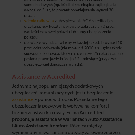
samochodowych (np. jeżeli okres eksploatacji pojazdu
wynosi do 3 lat, to procent pomniejszenia wynosi 30
proc.);
szkoda całkowita
z ubezpieczenia AC Accredited jest
orzekana, gdy koszty naprawy przekraczają 70 proc.
wartości rynkowej pojazdu lub sumy ubezpieczenia
pojazdu;
obowiązkowy udział własny w każdej szkodzie wynosi 10
proc. odszkodowania (nie mniej niż 2000 zł) – gdy szkodę
spowoduje kierowca, który nie ukończył 25 roku życia lub
posiada prawo jazdy krócej niż 24 miesiące (przy czym
ubezpieczyciel dopuszcza wyjątki).
Assistance w Accredited
Jednym z najpopularniejszych dodatkowych
ubezpieczeń komunikacyjnych jest ubezpieczenie
assistance
– pomoc w drodze. Posiadanie tego
ubezpieczenia pozytywnie wpływa na komfort i
bezpieczeństwo kierowcy.
Firma Accredited
proponuje assistance w wariantach Auto Assistance
i Auto Assistance Komfort.
Różnica między
wymienionymi wariantami dotyczy zarówno zdarzeń,