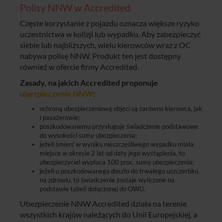
Polisy NNW w Accredited
Częste korzystanie z pojazdu oznacza większe ryzyko
uczestnictwa w kolizji lub wypadku. Aby zabezpieczyć
siebie lub najbliższych, wielu kierowców wraz z OC
nabywa polisę NNW. Produkt ten jest dostępny
również w ofercie firmy Accredited.
Zasady, na jakich Accredited proponuje
ubezpieczenie NNW
:
ochroną ubezpieczeniową objęci są zarówno kierowca, jak
i pasażerowie;
poszkodowanemu przysługuje świadczenie podstawowe
do wysokości sumy ubezpieczenia;
jeżeli śmierć w wyniku nieszczęśliwego wypadku miała
miejsce w okresie 2 lat od daty jego wystąpienia, to
ubezpieczyciel wypłaca 100 proc. sumy ubezpieczenia;
jeżeli u poszkodowanego doszło do trwałego uszczerbku
na zdrowiu, to świadczenie zostaje wyliczone na
podstawie tabeli dołączonej do OWU.
Ubezpieczenie NNW Accredited działa na terenie
wszystkich krajów należących do Unii Europejskiej, a