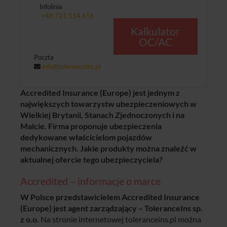
Infolinia
+48 721 114 656
Kalkulator
OC/AC
Poczta
info@toleranceins.pl
Accredited Insurance (Europe) jest jednym z
największych towarzystw ubezpieczeniowych w
Wielkiej Brytanii, Stanach Zjednoczonych i na
Malcie. Firma proponuje ubezpieczenia
dedykowane właścicielom pojazdów
mechanicznych. Jakie produkty można znaleźć w
aktualnej ofercie tego ubezpieczyciela?
Accredited – informacje o marce
W Polsce przedstawicielem Accredited Insurance
(Europe) jest agent zarządzający – ToleranceIns sp.
z o.o.
Na stronie internetowej toleranceins.pl można