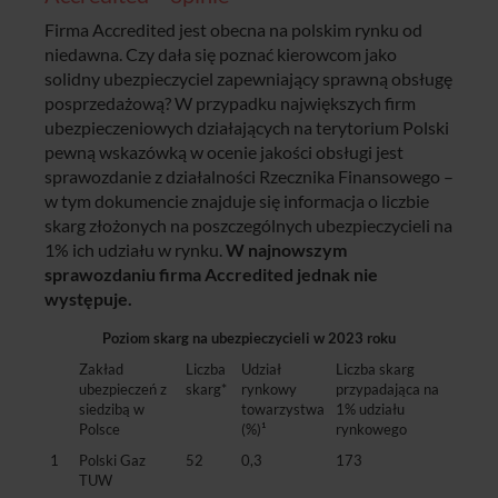
Firma Accredited jest obecna na polskim rynku od
niedawna. Czy dała się poznać kierowcom jako
solidny ubezpieczyciel zapewniający sprawną obsługę
posprzedażową? W przypadku największych firm
ubezpieczeniowych działających na terytorium Polski
pewną wskazówką w ocenie jakości obsługi jest
sprawozdanie z działalności Rzecznika Finansowego –
w tym dokumencie znajduje się informacja o liczbie
skarg złożonych na poszczególnych ubezpieczycieli na
1% ich udziału w rynku.
W najnowszym
sprawozdaniu firma Accredited jednak nie
występuje.
Poziom skarg na ubezpieczycieli w 2023 roku
Zakład
Liczba
Udział
Liczba skarg
ubezpieczeń z
skarg*
rynkowy
przypadająca na
siedzibą w
towarzystwa
1% udziału
Polsce
(%)¹
rynkowego
1
Polski Gaz
52
0,3
173
TUW