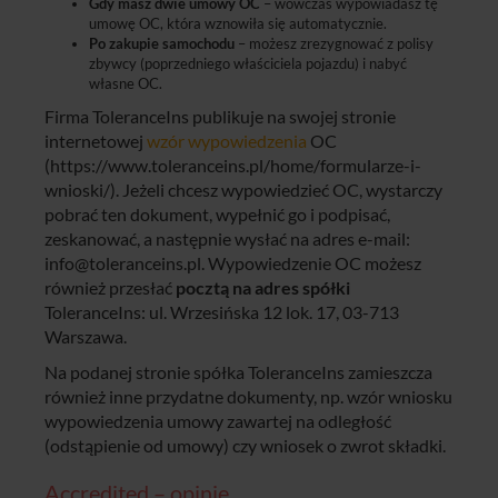
Gdy masz dwie umowy OC
– wówczas wypowiadasz tę
umowę OC, która wznowiła się automatycznie.
Po zakupie samochodu
– możesz zrezygnować z polisy
zbywcy (poprzedniego właściciela pojazdu) i nabyć
własne OC.
Firma ToleranceIns publikuje na swojej stronie
internetowej
wzór wypowiedzenia
OC
(https://www.toleranceins.pl/home/formularze-i-
wnioski/). Jeżeli chcesz wypowiedzieć OC, wystarczy
pobrać ten dokument, wypełnić go i podpisać,
zeskanować, a następnie wysłać na adres e-mail:
info@toleranceins.pl
. Wypowiedzenie OC możesz
również przesłać
pocztą na adres spółki
ToleranceIns: ul. Wrzesińska 12 lok. 17, 03-713
Warszawa.
Na podanej stronie spółka ToleranceIns zamieszcza
również inne przydatne dokumenty, np. wzór wniosku
wypowiedzenia umowy zawartej na odległość
(odstąpienie od umowy) czy wniosek o zwrot składki.
Accredited – opinie