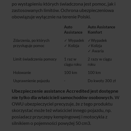
po wystąpieniu których świadczona jest pomoc, jak i
zastosowanych limitów. Ochrona ubezpieczeniowa
obowiązuje wyłącznie na terenie Polski.
Auto
Auto Assistance
Assistance
Komfort
Zdarzenia, po których
✓ Wypadek
✓Wypadek
przysługuje pomoc
✓ Kolizja
✓Kolizja
✓ Awaria
Limit świadczenia pomocy
1 raz w
2 razy w ciągu
ciągu roku
roku
Holowanie
100 km
100 km
Usprawnienie pojazdu
-
Do kwoty 300 zł
Ubezpieczenie assistance Accredited jest dostępne
nie tylko dla właścicieli samochodów osobowych.
W
OWU ubezpieczyciel precyzuje, że z tego produktu
skorzystać może też właściciel innego pojazdu, np.
posiadacz przyczepy kempingowej i motocykla z
silnikiem o pojemności powyżej 50 cm3.