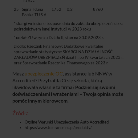
TU S.A.
25
Signal Iduna
1752
0,2
8760
Polska TU S.A.
* skargi wniesione bezpośrednio do zakładu ubezpieczeń lub za
pośrednictwem innej instytucji w 2023 roku
¹ udział ZU w rynku Działu II, stan na 30.09.2023 r.
źródło: Rzecznik Finansowy: Dodatkowe kwartalne
sprawozdanie statystyczne SKARGI NA DZIAŁALNOŚĆ
ZAKŁADÓW UBEZPIECZEŃ dział II, po IV kwartałach 2023 r.
oraz Sprawozdanie Rzecznika Finansowego za 2023 r.
Masz
ubezpieczenie OC
, assistance lub NNW w
Accredited? Przytrafiła Ci się szkoda, którą
likwidowała właśnie ta firma?
Podziel się swoimi
doświadczeniami i wrażeniami – Twoja opinia może
pomóc innym kierowcom.
Źródła
Ogólne Warunki Ubezpieczenia Auto Accredited
https://www.toleranceins.pl/produkty/