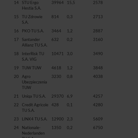
14
STU Ergo
39964
15,5
2578
Hestia S.A.
15
TU Zdrowie
814
0,3
2713
S.A.
16
PKO TU S.A.
3464
1,2
2887
17
Santander
632
0,2
3160
Allianz TU S.A.
18
InterRisk TU
10471
3,0
3490
S.A. VIG
19
TUW TUW
4618
1,2
3848
20
Agro
3230
0,8
4038
Ubezpieczenia
TUW
21
Uniqa TU S.A.
29370
6,9
4257
22
Credit Agricole
428
0,1
4280
TU S.A.
23
LINK4 TU S.A.
12900
2,3
5609
24
Nationale-
1350
0,2
6750
Nederlanden