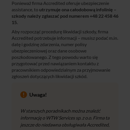
Ponieważ firma Accredited oferuje ubezpieczenie
assistance, to
utrzymuje ona całodobową infolinię –
szkody należy zgłaszać pod numerem +48 22 458 46
15.
Aby rozpocząć procedurę likwidacji szkody, firma
Accredited potrzebuje informacji – musisz podać m.in.
datę i godzinę zdarzenia, numer polisy
ubezpieczeniowej oraz dane osobowe
poszkodowanego. Z tego powodu warto się
przygotować przed nawiązaniem kontaktu z
pracownikiem odpowiedzialnym za przyjmowanie
zgłoszeń dotyczących likwidacji szkód.
Uwaga!
W starszych poradnikach można znaleźć
informację o WTW Services sp. z o.o. Firma ta
jeszcze do niedawna obsługiwała Accredited,