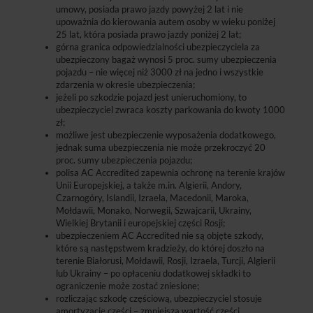
umowy, posiada prawo jazdy powyżej 2 lat i nie
upoważnia do kierowania autem osoby w wieku poniżej
25 lat, która posiada prawo jazdy poniżej 2 lat;
górna granica odpowiedzialności ubezpieczyciela za
ubezpieczony bagaż wynosi 5 proc. sumy ubezpieczenia
pojazdu – nie więcej niż 3000 zł na jedno i wszystkie
zdarzenia w okresie ubezpieczenia;
jeżeli po szkodzie pojazd jest unieruchomiony, to
ubezpieczyciel zwraca koszty parkowania do kwoty 1000
zł;
możliwe jest ubezpieczenie wyposażenia dodatkowego,
jednak suma ubezpieczenia nie może przekroczyć 20
proc. sumy ubezpieczenia pojazdu;
polisa AC Accredited zapewnia ochronę na terenie krajów
Unii Europejskiej, a także m.in. Algierii, Andory,
Czarnogóry, Islandii, Izraela, Macedonii, Maroka,
Mołdawii, Monako, Norwegii, Szwajcarii, Ukrainy,
Wielkiej Brytanii i europejskiej części Rosji;
ubezpieczeniem AC Accredited nie są objęte szkody,
które są następstwem kradzieży, do której doszło na
terenie Białorusi, Mołdawii, Rosji, Izraela, Turcji, Algierii
lub Ukrainy – po opłaceniu dodatkowej składki to
ograniczenie może zostać zniesione;
rozliczając szkodę częściową, ubezpieczyciel stosuje
amortyzację części – zmniejsza wartość części