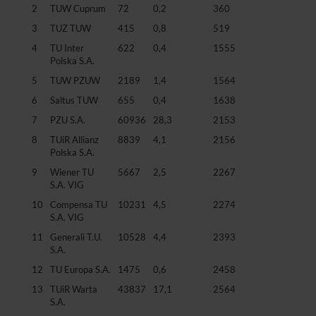
2
TUW Cuprum
72
0,2
360
3
TUZ TUW
415
0,8
519
4
TU Inter
622
0,4
1555
Polska S.A.
5
TUW PZUW
2189
1,4
1564
6
Saltus TUW
655
0,4
1638
7
PZU S.A.
60936
28,3
2153
8
TUiR Allianz
8839
4,1
2156
Polska S.A.
9
Wiener TU
5667
2,5
2267
S.A. VIG
10
Compensa TU
10231
4,5
2274
S.A. VIG
11
Generali T.U.
10528
4,4
2393
S.A.
12
TU Europa S.A.
1475
0,6
2458
13
TUiR Warta
43837
17,1
2564
S.A.