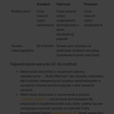
Standard
Optimum
Premium
Rodzaj części
Cena
Cena nowych
Cena
nowych
części
nowych
części
oryginalnych
części
zamiennych
pomniejszona o
oryginalnych
okres
eksploatacji
pojazdu
Stawka
80 zł brutto
Stawka jest ustalana na
roboczogodziny
podstawie średnich cen usług
stosowanych przez warsztaty
Najważniejsze warunki AC Accredited:
klient może skorzystać z rozszerzeń zakresu
ubezpieczenia – „Stałej Wartości” (po szkodzie całkowitej
lub kradzieży ubezpieczyciel wypłaca odszkodowanie w
wysokości równej wartości pojazdu z dnia zawarcia
umowy);
klient może skorzystać z rozszerzenia w postaci
„
Ochrony Zniżek
” – rozszerzenie jest dostępne dla
właściciela (i współwłaścicieli) auta, który spełnia łącznie
następujące warunki: posiada co najmniej 2 lata
bezszkodowej historii
ubezpieczenia AC
przed zawarciem