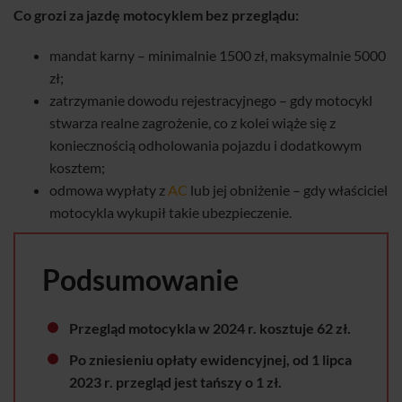
Co grozi za jazdę motocyklem bez przeglądu:
mandat karny – minimalnie 1500 zł, maksymalnie 5000
zł;
zatrzymanie dowodu rejestracyjnego – gdy motocykl
stwarza realne zagrożenie, co z kolei wiąże się z
koniecznością odholowania pojazdu i dodatkowym
kosztem;
odmowa wypłaty z
AC
lub jej obniżenie – gdy właściciel
motocykla wykupił takie ubezpieczenie.
Podsumowanie
Przegląd motocykla w 2024 r. kosztuje 62 zł.
Po zniesieniu opłaty ewidencyjnej, od 1 lipca
2023 r. przegląd jest tańszy o 1 zł.