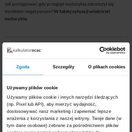
Jak postępować, gdy przegląd motocykla zakończył się
wynikiem negatywnym?
W takiej sytuacji właściciel
motocykla:
Zobacz powiązane wpisy:
Przegląd samochodu 2026 – zakres, terminy, kary
Co sprawdza diagnosta na przeglądzie? Jak
Zgoda
Szczegóły
O plikach cookies
przygotować auto? Lista
Ile kosztuje przegląd samochodu? Aktualne ceny
[2025]
Używamy plików cookie
Używamy plików cookie i innych narzędzi śledzących
(np. Pixel lub API), aby mierzyć wydajność,
w ciągu 14 dni powinien usunąć usterkę,
dostosowywać nasz marketing i zapewniać lepsze
po usunięciu usterki powinien wrócić na stację kontroli
wrażenia z korzystania z naszej witryny. Twoje dane (w
pojazdów, aby diagnosta mógł dokonać ponownego
tym dane osobowe) zebrane za pośrednictwem plików
sprawdzenia części (układu), w którym został