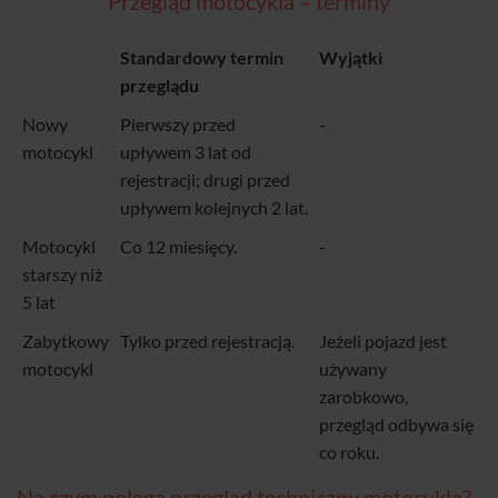
Przegląd motocykla – terminy
Standardowy termin
Wyjątki
przeglądu
Nowy
Pierwszy przed
-
motocykl
upływem 3 lat od
rejestracji; drugi przed
upływem kolejnych 2 lat.
Motocykl
Co 12 miesięcy.
-
starszy niż
5 lat
Zabytkowy
Tylko przed rejestracją.
Jeżeli pojazd jest
motocykl
używany
zarobkowo,
przegląd odbywa się
co roku.
Na czym polega przegląd techniczny motocykla?