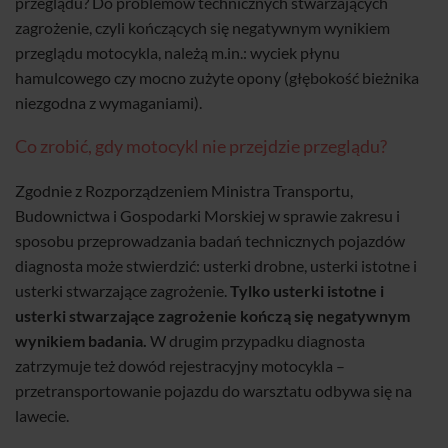
przeglądu? Do problemów technicznych stwarzających
zagrożenie, czyli kończących się negatywnym wynikiem
przeglądu motocykla, należą m.in.: wyciek płynu
hamulcowego czy mocno zużyte opony (głębokość bieżnika
niezgodna z wymaganiami).
Co zrobić, gdy motocykl nie przejdzie przeglądu?
Zgodnie z Rozporządzeniem Ministra Transportu,
Budownictwa i Gospodarki Morskiej w sprawie zakresu i
sposobu przeprowadzania badań technicznych pojazdów
diagnosta może stwierdzić: usterki drobne, usterki istotne i
usterki stwarzające zagrożenie.
Tylko usterki istotne i
usterki stwarzające zagrożenie kończą się negatywnym
wynikiem badania.
W drugim przypadku diagnosta
zatrzymuje też dowód rejestracyjny motocykla –
przetransportowanie pojazdu do warsztatu odbywa się na
lawecie.