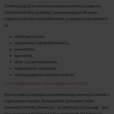
Z kolei przegląd w rozumieniu badania technicznego ma
bardzo konkretny przebieg i zawsze wygląda tak samo.
Najpierw auto jest identyfikowane, a następnie sprawdzane
są:
układ hamulcowy,
zawieszenie i układ kierowniczy,
oświetlenie,
ogumienie,
silnik i układ wydechowy,
wyposażenie i nadwozie,
instalacja gazowa, jeśli jest w aucie.
Czy przegląd może mieć negatywny wynik?
W przypadku przeglądu samochodowego nie można mówić o
negatywnym wyniku. Rzeczywiście, fachowiec może
stwierdzić usterkę. Wówczas – w zależności od jej wagi – jest
ona usuwana natychmiast lub w dogodnym dla kierowcy