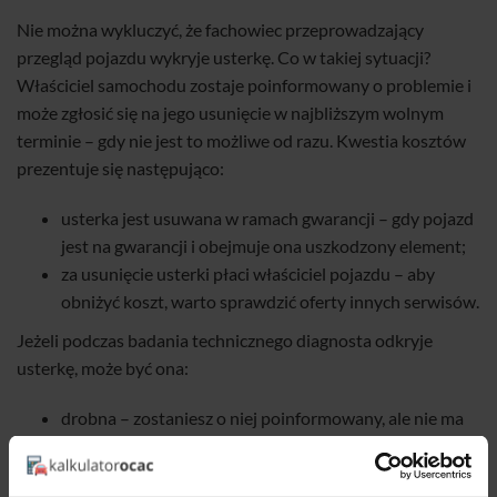
Nie można wykluczyć, że fachowiec przeprowadzający
przegląd pojazdu wykryje usterkę. Co w takiej sytuacji?
Właściciel samochodu zostaje poinformowany o problemie i
może zgłosić się na jego usunięcie w najbliższym wolnym
terminie – gdy nie jest to możliwe od razu. Kwestia kosztów
prezentuje się następująco:
usterka jest usuwana w ramach gwarancji – gdy pojazd
jest na gwarancji i obejmuje ona uszkodzony element;
za usunięcie usterki płaci właściciel pojazdu – aby
obniżyć koszt, warto sprawdzić oferty innych serwisów.
Jeżeli podczas badania technicznego diagnosta odkryje
usterkę, może być ona:
drobna – zostaniesz o niej poinformowany, ale nie ma
ona wpływu na bezpieczeństwo jazdy,
istotna – będziesz wezwany do jej naprawy, ale nadal