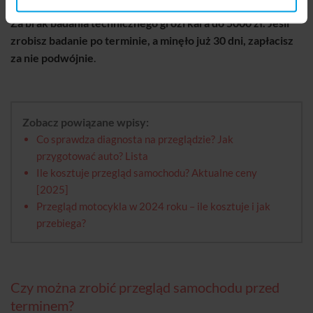
Za brak badania technicznego grozi kara do 5000 zł. Jeśli
zrobisz badanie po terminie, a minęło już 30 dni, zapłacisz
za nie podwójnie
.
Zobacz powiązane wpisy:
Co sprawdza diagnosta na przeglądzie? Jak
przygotować auto? Lista
Ile kosztuje przegląd samochodu? Aktualne ceny
[2025]
Przegląd motocykla w 2024 roku – ile kosztuje i jak
przebiega?
Czy można zrobić przegląd samochodu przed
terminem?