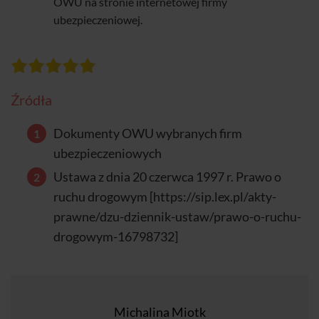
OWU na stronie internetowej firmy
ubezpieczeniowej.
Źródła
Dokumenty OWU wybranych firm
ubezpieczeniowych
Ustawa z dnia 20 czerwca 1997 r. Prawo o
ruchu drogowym [https://sip.lex.pl/akty-
prawne/dzu-dziennik-ustaw/prawo-o-ruchu-
drogowym-16798732]
Michalina Miotk