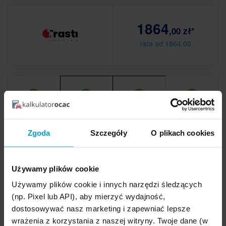
1864
,00 zł*
rata od 1864.00
OC
AC
Assistance
NNW
Zgoda
Szczegóły
O plikach cookies
Dodatkowo: Holowanie: Polska (do 100 km)
Kosztorys
Zamienniki
Udział własny (1000 zł)
Bez amortyzacji
Używamy plików cookie
Używamy plików cookie i innych narzędzi śledzących
(np. Pixel lub API), aby mierzyć wydajność,
dostosowywać nasz marketing i zapewniać lepsze
SPRAWDŹ SKŁADKĘ
wrażenia z korzystania z naszej witryny. Twoje dane (w