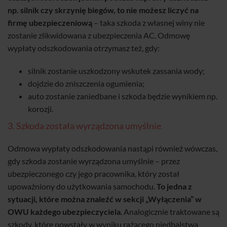
np. silnik czy skrzynię biegów, to nie możesz liczyć na
firmę ubezpieczeniową
– taka szkoda z własnej winy nie
zostanie zlikwidowana z ubezpieczenia AC. Odmowę
wypłaty odszkodowania otrzymasz też, gdy:
silnik zostanie uszkodzony wskutek zassania wody;
dojdzie do zniszczenia ogumienia;
auto zostanie zaniedbane i szkoda będzie wynikiem np.
korozji.
3. Szkoda została wyrządzona umyślnie
Odmowa wypłaty odszkodowania nastąpi również wówczas,
gdy szkoda zostanie wyrządzona umyślnie – przez
ubezpieczonego czy jego pracownika, który został
upoważniony do użytkowania samochodu.
To jedna z
sytuacji, które można znaleźć w sekcji „Wyłączenia” w
OWU każdego ubezpieczyciela
. Analogicznie traktowane są
szkody, które powstały w wyniku rażącego niedbalstwa