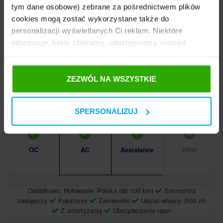
tym dane osobowe) zebrane za pośrednictwem plików
cookies mogą zostać wykorzystane także do
personalizacji wyświetlanych Ci reklam. Niektóre
informacje, które zbieramy, udostępniamy również
naszym mediom społecznościowym oraz firmom
1911
reklamowym i analitycznym, z którymi współpracujemy.
,88 zł*
Te z kolei mogą łączyć te informacje z innymi
ZEZWÓL NA WSZYSTKIE
rata od 1039.47
informacjami, które im przekazałeś, korzystając z ich
usług. Prosimy o Twoją zgodę. ...
SPERSONALIZUJ
OC
AC
Assistance
NNW
Dodatkowo: Holowanie: Polska (do 100 km)
Samochód
zastępczy
Kosztorys
Zamienniki
Udział własny (500 zł)
Z amortyzacją
Ubezpieczenie opon