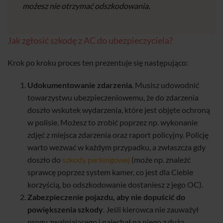
możesz nie otrzymać odszkodowania.
Jak zgłosić szkodę z AC do ubezpieczyciela?
Krok po kroku proces ten prezentuje się następująco:
Udokumentowanie zdarzenia
. Musisz udowodnić
towarzystwu ubezpieczeniowemu, że do zdarzenia
doszło wskutek wydarzenia, które jest objęte ochroną
w polisie. Możesz to zrobić poprzez np. wykonanie
zdjęć z miejsca zdarzenia oraz raport policyjny. Policję
warto wezwać w każdym przypadku, a zwłaszcza gdy
doszło do
szkody parkingowej
(może np. znaleźć
sprawcę poprzez system kamer, co jest dla Ciebie
korzyścią, bo odszkodowanie dostaniesz z jego OC).
Zabezpieczenie pojazdu, aby nie dopuścić do
powiększenia szkody
. Jeśli kierowca nie zauważył
progu zwalniającego i najechał na niego z dużą