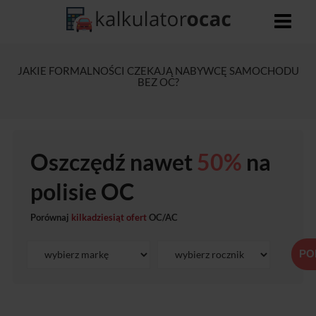
JAKIE FORMALNOŚCI CZEKAJĄ NABYWCĘ SAMOCHODU
BEZ OC?
Oszczędź nawet
50%
na
polisie OC
Porównaj
kilkadziesiąt ofert
OC/AC
PO