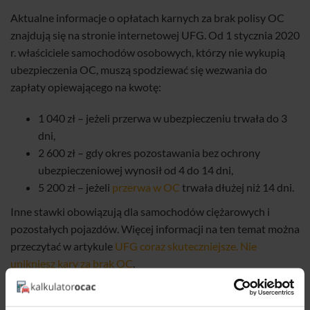
Aktualne informacje o opłatach karnych za brak polisy OC
znajdują się na stronie internetowej UFG. Od 1 stycznia 2020
r. właściciele samochodów osobowych, którzy nie wykupią
ubezpieczenia OC, muszą spodziewać się wezwania do
zapłaty opiewającego na kwotę:
1 040 zł – jeżeli przerwa w ubezpieczeniu trwała do 3
dni,
2 600 zł – gdy okres pozostawania bez ochrony
ubezpieczeniowej wynosił od 4 do 14 dni,
5 200 zł – jeżeli
przerwa w OC
trwała dłużej niż 14 dni.
Inne stawki obowiązują dla samochodów ciężarowych i
pozostałych pojazdów. Więcej informacji na ten temat można
przeczytać w artykule
UFG coraz skuteczniejsze. Nie
unikniesz kary za brak OC
.
Czym skutkuje jazda bez OC?