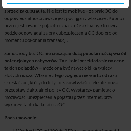
zakłada, że otrzyma wezwanie do uiszczenia kary za okres
sprzed zakupu auta.
Nie jest to możliwe – za brak OC do
odpowiedzialności zawsze jest pociągany właściciel. Kupno i
przerejestrowanie pojazdu oznacza, że aktualny kierowca
będzie odpowiadał za brak ubezpieczenia OC dopiero od
momentu dokonania transakcji.
Samochody bez OC
nie cieszą się dużą popularnością wśród
potencjalnych nabywców. To z kolei przekłada się na cenę
takich pojazdów
– może ona być nawet o kilka tysięcy
złotych niższa. Właśnie z tego względu nie warto od razu
skreślać aut, których dotychczasowi właściciele nie mogą
przedstawić aktualnej polisy OC. Wystarczy pamiętać o
możliwości ubezpieczenia pojazdu przez internet, przy
wykorzystaniu kalkulatora OC.
Podsumowanie:
Według UFG od 200 do 250 tys. pojazdów (ponad 1