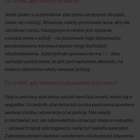
Co zrobić, gdy doszło do kolizji?
Jeżeli żaden z uczestników zdarzenia nie doznał obrażeń,
mówi się o kolizji. Wówczas należy przestawić auta, aby nie
utrudniać ruchu. Następnym krokiem jest spisanie
oświadczenia o kolizji – na podstawie tego dokumentu
poszkodowany kierowca będzie mógł dochodzić
odszkodowania. Jeżeli jednak sprawca nie ma
OC
albo
zachodzi podejrzenie, że jest pod wpływem alkoholu, na
miejsce zdarzenia należy wezwać policję.
Co zrobić, gdy kierowca lub pasażer jest ranny?
Gdy uczestnicy zdarzenia zostali ranni lub zmarli, mówi się o
wypadku. Uczestnik zdarzenia lub osoba postronna powinna
wezwać służby ratownicze oraz policję. Nie należy
przestawiać aut, ale odpowiednio oznaczyć miejsce wypadku
– ustawić trójkąt ostrzegawczy i włączyć światła awaryjne.
Zabezpieczeniem śladów i ustaleniem okoliczności zdarzenia