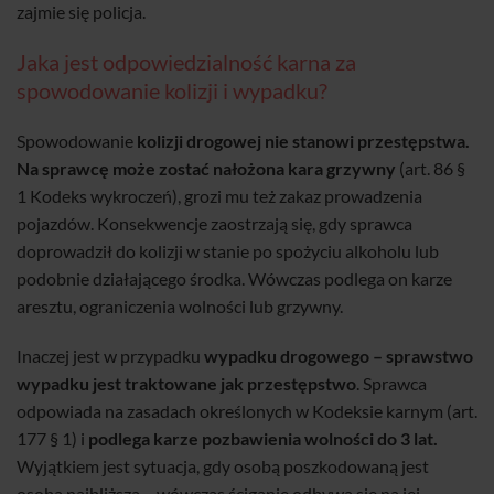
zajmie się policja.
Jaka jest odpowiedzialność karna za
spowodowanie kolizji i wypadku?
Spowodowanie
kolizji drogowej nie stanowi przestępstwa.
Na sprawcę może zostać nałożona kara grzywny
(art. 86 §
1 Kodeks wykroczeń), grozi mu też zakaz prowadzenia
pojazdów. Konsekwencje zaostrzają się, gdy sprawca
doprowadził do kolizji w stanie po spożyciu alkoholu lub
podobnie działającego środka. Wówczas podlega on karze
aresztu, ograniczenia wolności lub grzywny.
Inaczej jest w przypadku
wypadku drogowego – sprawstwo
wypadku jest traktowane jak przestępstwo
. Sprawca
odpowiada na zasadach określonych w Kodeksie karnym (art.
177 § 1) i
podlega karze pozbawienia wolności do 3 lat.
Wyjątkiem jest sytuacja, gdy osobą poszkodowaną jest
osoba najbliższa – wówczas ściganie odbywa się na jej