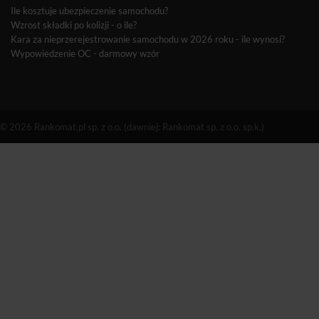
Ile kosztuje ubezpieczenie samochodu?
Wzrost składki po kolizji - o ile?
Kara za nieprzerejestrowanie samochodu w 2026 roku - ile wynosi?
Wypowiedzenie OC - darmowy wzór
© 2026 Rankomat.pl sp. z o.o. (dawniej: Rankomat sp. z o.o. sp.k.)