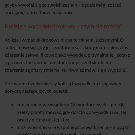
gdyby wycofał się ze swoich zeznań – będzie mógł zostać
pociągnięty do odpowiedzialności.
Kolizja a wypadek drogowy – czym się różnią?
Kolizja i wypadek drogowy nie są terminami tożsamymi. O
kolizji mówi się, gdy jej rezultatem są szkody materialne. Aby
zdarzenie zakwalifikować jako wypadek, przynajmniej jeden z
jego uczestników musi zostać ranny. Jeżeli skutkiem
zdarzenia są ofiary śmiertelne, również mówi się o wypadku.
Pozostałe różnice między kolizją i wypadkiem drogowym
dotyczą następujących kwestii:
konieczność wezwania służb mundurowych – policję
należy poinformować, gdy doszło do wypadku i od tej
zasady nie ma odstępstw;
możliwość spisania wspólnego oświadczenia – mogą to
zrobić jedynie uczestnicy kolizji drogowej;