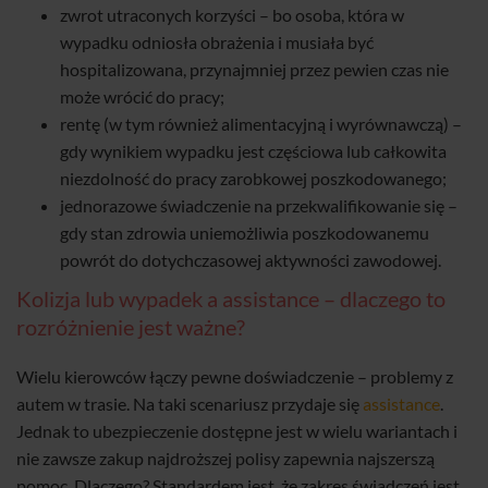
zwrot utraconych korzyści – bo osoba, która w
wypadku odniosła obrażenia i musiała być
hospitalizowana, przynajmniej przez pewien czas nie
może wrócić do pracy;
rentę (w tym również alimentacyjną i wyrównawczą) –
gdy wynikiem wypadku jest częściowa lub całkowita
niezdolność do pracy zarobkowej poszkodowanego;
jednorazowe świadczenie na przekwalifikowanie się –
gdy stan zdrowia uniemożliwia poszkodowanemu
powrót do dotychczasowej aktywności zawodowej.
Kolizja lub wypadek a assistance – dlaczego to
rozróżnienie jest ważne?
Wielu kierowców łączy pewne doświadczenie – problemy z
autem w trasie. Na taki scenariusz przydaje się
assistance
.
Jednak to ubezpieczenie dostępne jest w wielu wariantach i
nie zawsze zakup najdroższej polisy zapewnia najszerszą
pomoc. Dlaczego? Standardem jest, że zakres świadczeń jest