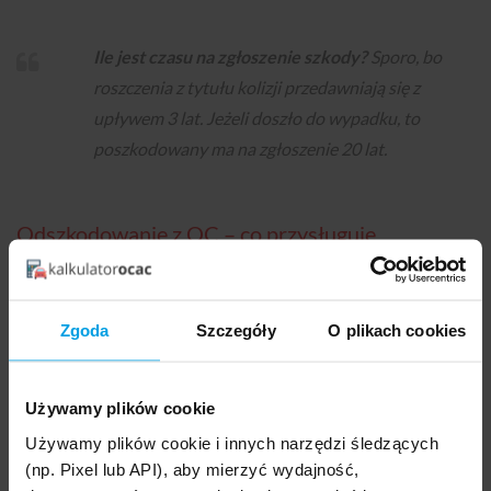
Ile jest czasu na zgłoszenie szkody?
Sporo, bo
roszczenia z tytułu kolizji przedawniają się z
upływem 3 lat. Jeżeli doszło do wypadku, to
poszkodowany ma na zgłoszenie 20 lat.
Odszkodowanie z OC – co przysługuje
poszkodowanym i ofiarom?
Osobie poszkodowanej zarówno w kolizji, jak i wypadku
Zgoda
Szczegóły
O plikach cookies
drogowym, należy się odszkodowanie. W przypadku kolizji
drogowej dochodzi do uszkodzenia mienia, czyli np.
samochodu.
Poszkodowany w kolizji drogowej
może liczyć,
Używamy plików cookie
że ubezpieczyciel, z którym sprawca zdarzenia zawarł
Używamy plików cookie i innych narzędzi śledzących
umowę:
(np. Pixel lub API), aby mierzyć wydajność,