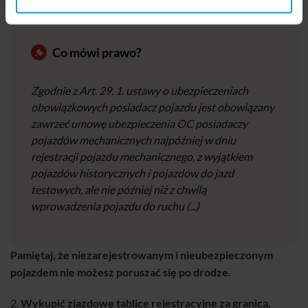
rejestracyjnego na polisie
(taki aneks jest bezpłatny).
Co mówi prawo?
Zgodnie z Art. 29. 1. ustawy o ubezpieczeniach
obowiązkowych posiadacz pojazdu jest obowiązany
zawrzeć umowę ubezpieczenia OC posiadaczy
pojazdów mechanicznych najpóźniej w dniu
rejestracji pojazdu mechanicznego, z wyjątkiem
pojazdów historycznych i pojazdów do jazd
testowych, ale nie później niż z chwilą
wprowadzenia pojazdu do ruchu (...)
Pamiętaj, że niezarejestrowanym i nieubezpieczonym
pojazdem nie możesz poruszać się po drodze.
2.
Wykupić zjazdowe tablice rejestracyjne za granicą,