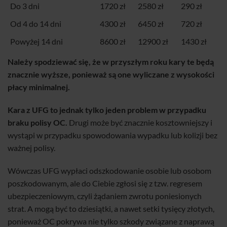
Do 3 dni
1720 zł
2580 zł
290 zł
Od 4 do 14 dni
4300 zł
6450 zł
720 zł
Powyżej 14 dni
8600 zł
12900 zł
1430 zł
Należy spodziewać się, że w przyszłym roku kary te będą
znacznie wyższe, ponieważ są one wyliczane z wysokości
płacy minimalnej.
Kara z UFG to jednak tylko jeden problem w przypadku
braku polisy OC.
Drugi może być znacznie kosztowniejszy i
wystąpi w przypadku spowodowania wypadku lub kolizji bez
ważnej polisy.
Wówczas UFG wypłaci odszkodowanie osobie lub osobom
poszkodowanym, ale do Ciebie zgłosi się z tzw. regresem
ubezpieczeniowym, czyli żądaniem zwrotu poniesionych
strat. A mogą być to dziesiątki, a nawet setki tysięcy złotych,
ponieważ OC pokrywa nie tylko szkody związane z naprawą