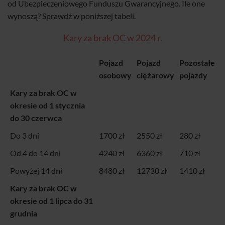
od Ubezpieczeniowego Funduszu Gwarancyjnego. Ile one
wynoszą? Sprawdź w poniższej tabeli.
Kary za brak OC w 2024 r.
Pojazd
Pojazd
Pozostałe
osobowy
ciężarowy
pojazdy
Kary za brak OC w
okresie od 1 stycznia
do 30 czerwca
Do 3 dni
1700 zł
2550 zł
280 zł
Od 4 do 14 dni
4240 zł
6360 zł
710 zł
Powyżej 14 dni
8480 zł
12730 zł
1410 zł
Kary za brak OC w
okresie od 1 lipca do 31
grudnia