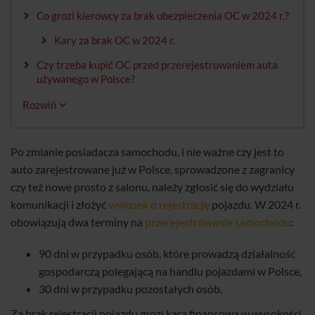
Co grozi kierowcy za brak ubezpieczenia OC w 2024 r.?
Kary za brak OC w 2024 r.
Czy trzeba kupić OC przed przerejestrowaniem auta
używanego w Polsce?
Rozwiń
Po zmianie posiadacza samochodu, i nie ważne czy jest to
auto zarejestrowane już w Polsce, sprowadzone z zagranicy
czy też nowe prosto z salonu, należy zgłosić się do wydziału
komunikacji i złożyć
wniosek o rejestrację
pojazdu. W 2024 r.
obowiązują dwa terminy na
przerejestrowanie samochodu
:
90 dni w przypadku osób, które prowadzą działalność
gospodarczą polegającą na handlu pojazdami w Polsce,
30 dni w przypadku pozostałych osób.
Za brak rejestracji pojazdu grozi kara finansowa w wysokości