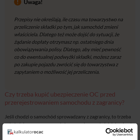
Uwaga!
Przepisy nie określają, ile czasu ma towarzystwo na
przeliczenie składki po tym, jak samochód zmieni
właściciela. Dlatego też może dojść do sytuacji, że
żądanie dopłaty otrzymasz np. ostatniego dnia
obowiązywania polisy. Dlatego, aby mieć pewność
co do ewentualnej podwyżki składki, możesz zaraz
po zakupie pojazdu zwrócić się do towarzystwa z
zapytaniem o możliwość jej przeliczenia.
Czy trzeba kupić ubezpieczenie OC przed
przerejestrowaniem samochodu z zagranicy?
Jeśli chodzi o samochód sprowadzany z zagranicy, to trzeba
założyć, że zaraz po sprzedaży zagraniczny właściciel pojazdu
wyrejestruje go i zda tablice do polskiego odpowiednika
wydziału komunikacji, a Ty zostaniesz bez „blach”. W takiej