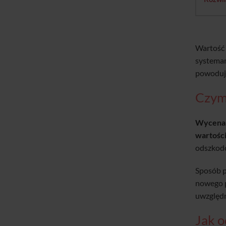
Wartość 
systemam
powoduje
Czym
Wycena 
wartośc
odszkodo
Sposób p
nowego p
uwzględn
Jak 