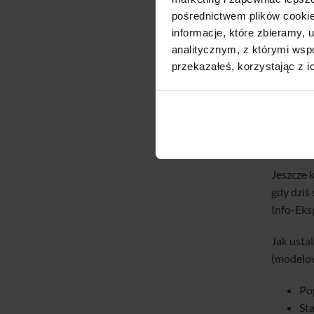
Sa
pośrednictwem plików cookie
Nie
informacje, które zbieramy
Nie
analitycznym, z którymi wspó
przekazałeś, korzystając z i
Jak u
Bardziej
Podstaw
pochodze
Jeszcze 
gdy dziś
Info-Eks
Jak usta
(modelow
Po
St