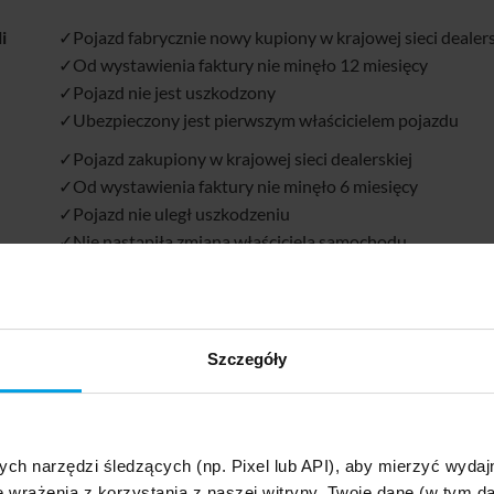
i
✓Pojazd fabrycznie nowy kupiony w krajowej sieci dealers
✓Od wystawienia faktury nie minęło 12 miesięcy
✓Pojazd nie jest uszkodzony
✓Ubezpieczony jest pierwszym właścicielem pojazdu
✓Pojazd zakupiony w krajowej sieci dealerskiej
✓Od wystawienia faktury nie minęło 6 miesięcy
✓Pojazd nie uległ uszkodzeniu
✓Nie nastąpiła zmiana właściciela samochodu
✓Pojazd kupiony w kraju należącym do Unii Europejskiej
✓Od wystawienia faktury nie minęło 12 miesięcy
✓Przebieg nie przekroczył 15 000 km
Szczegóły
✓Nie nastąpiła zmiana właściciela pojazdu
✓Nie wystąpiła szkoda o wartości powyżej 20 proc. sumy
m uproszczeniu można powiedzieć, że
wartość auta nowego zost
ych narzędzi śledzących (np. Pixel lub API), aby mierzyć wyd
 wystawienia faktury nie minęło 6 lub 12 miesięcy
e wrażenia z korzystania z naszej witryny. Twoje dane (w tym 