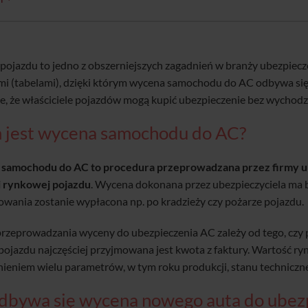
pojazdu to jedno z obszerniejszych zagadnień w branży ubezpiec
i (tabelami), dzięki którym wycena samochodu do AC odbywa się
, że właściciele pojazdów mogą kupić ubezpieczenie bez wychodz
 jest wycena samochodu do AC?
samochodu do AC to procedura przeprowadzana przez firmy ube
i rynkowej pojazdu
. Wycena dokonana przez ubezpieczyciela ma 
wania zostanie wypłacona np. po kradzieży czy pożarze pojazdu.
rzeprowadzania wyceny do ubezpieczenia AC zależy od tego, czy 
ojazdu najczęściej przyjmowana jest kwota z faktury. Wartość r
ieniem wielu parametrów, w tym roku produkcji, stanu techniczne
odbywa się wycena nowego auta do ubez