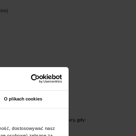
kiej
O plikach cookies
 ubezpieczenia
anie ustalona na podstawie faktury, gdy
:
ajność, dostosowywać nasz
dane osobowe) zebrane za