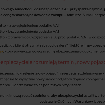
nowego samochodu do ubezpieczenia AC przysparza najmniej pr
je cenę wskazaną na dowodzie zakupu – fakturze
. Suma ubezpi
utto – z uwzględnieniem podatku VAT
tto – bez uwzględnienia podatku VAT
tto – z prawem do uwzględnienia 50 proc. podatku VAT w odszk
uacji, gdy klient otrzymał rabat od dealera? Niektóre firmy ubez
sa
, która powiększa wówczas sumę ubezpieczenia o udokumentow
bezpieczyciele rozumieją termin „nowy pojaz
czeniach określenie „nowy pojazd” nie jest ściśle zdefiniowane – k
eż będzie to wyłącznie nowy samochód, który dopiero co wyjechał
et rok. Dobrze widać to na poniższych przykładach.
arunki muszą zostać spełnione, aby ubezpieczyciel ustalił wart
podstawie Ogólnych Warunków Ubezp