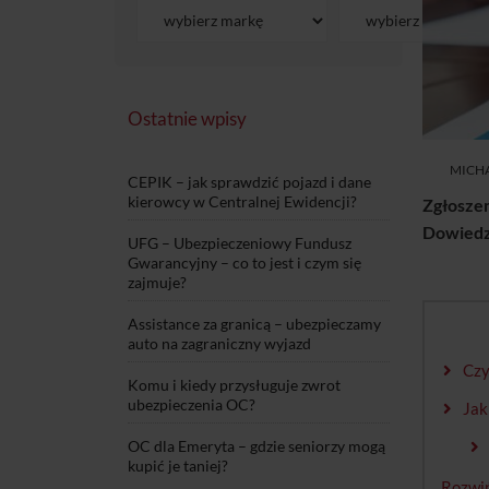
Ostatnie wpisy
MICHA
CEPIK – jak sprawdzić pojazd i dane
kierowcy w Centralnej Ewidencji?
Zgłosze
Dowiedz 
UFG – Ubezpieczeniowy Fundusz
Gwarancyjny – co to jest i czym się
zajmuje?
Assistance za granicą – ubezpieczamy
auto na zagraniczny wyjazd
Czy
Komu i kiedy przysługuje zwrot
ubezpieczenia OC?
Jak
OC dla Emeryta – gdzie seniorzy mogą
kupić je taniej?
Rozwi