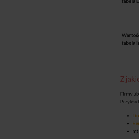
tabela 
Wartoś
tabela 
Z jak
Firmy ub
Przykła
Li
Be
mt