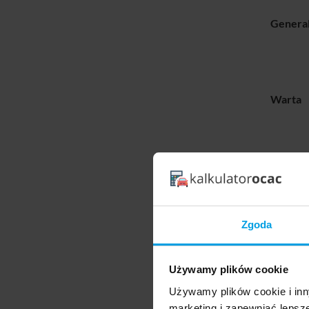
General
Warta
Wiener
Zgoda
Używamy plików cookie
W pewny
Używamy plików cookie i inn
Od
marketing i zapewniać lepsz