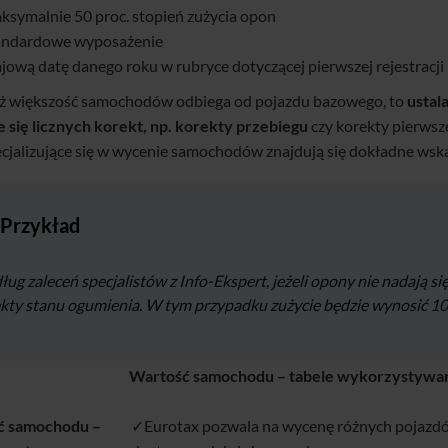
ksymalnie 50 proc. stopień zużycia opon
andardowe wyposażenie
jową datę danego roku w rubryce dotyczącej pierwszej rejestracji
ż większość samochodów odbiega od pojazdu bazowego, to
ustal
 się licznych korekt, np. korekty przebiegu
czy korekty pierwsze
ecjalizujące się w wycenie samochodów znajdują się dokładne ws
Przykład
ug zaleceń specjalistów z Info-Ekspert, jeżeli opony nie nadają się
kty stanu ogumienia. W tym przypadku zużycie będzie wynosić 100
Wartość samochodu – tabele wykorzystywan
ć samochodu –
✓Eurotax pozwala na wycenę różnych pojaz