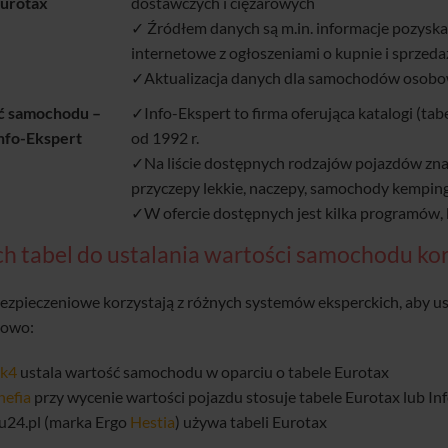
Eurotax
dostawczych i ciężarowych
✓ Źródłem danych są m.in. informacje pozyska
internetowe z ogłoszeniami o kupnie i sprzed
✓Aktualizacja danych dla samochodów osobow
ć samochodu –
✓Info-Ekspert to firma oferująca katalogi (t
Info-Ekspert
od 1992 r.
✓Na liście dostępnych rodzajów pojazdów zna
przyczepy lekkie, naczepy, samochody kempingo
✓W ofercie dostępnych jest kilka programów, k
ich tabel do ustalania wartości samochodu ko
ezpieczeniowe korzystają z różnych systemów eksperckich, aby u
dowo:
nk4
ustala wartość samochodu w oparciu o tabele Eurotax
nefia
przy wycenie wartości pojazdu stosuje tabele Eurotax lub In
u24.pl (marka Ergo
Hestia
) używa tabeli Eurotax