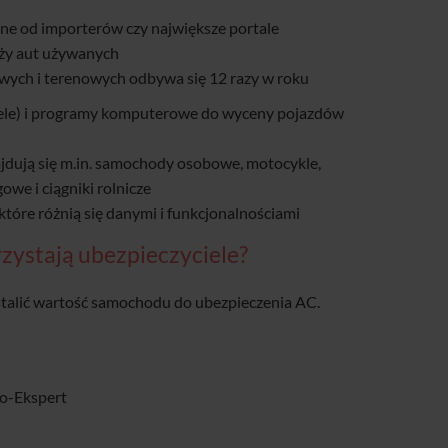
ne od importerów czy największe portale
aży aut używanych
ych i terenowych odbywa się 12 razy w roku
abele) i programy komputerowe do wyceny pojazdów
jdują się m.in. samochody osobowe, motocykle,
we i ciągniki rolnicze
tóre różnią się danymi i funkcjonalnościami
rzystają ubezpieczyciele?
stalić wartość samochodu do ubezpieczenia AC.
fo-Ekspert