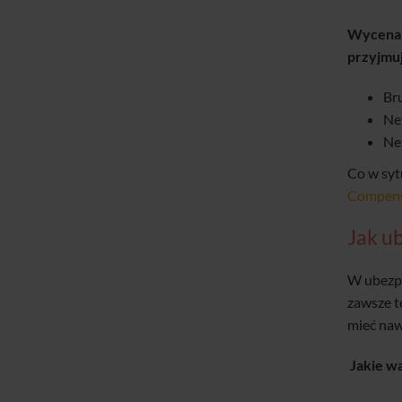
Wycena 
przyjmu
Br
Ne
Ne
Co w syt
Compen
Jak u
W ubezpie
zawsze t
mieć naw
Jakie w