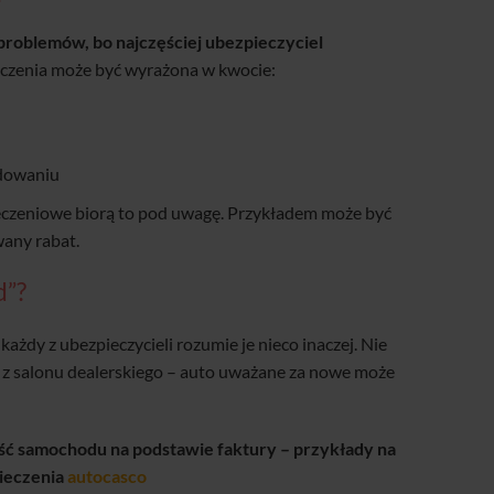
oblemów, bo najczęściej ubezpieczyciel
eczenia może być wyrażona w kwocie:
odowaniu
pieczeniowe biorą to pod uwagę. Przykładem może być
any rabat.
d”?
ażdy z ubezpieczycieli rozumie je nieco inaczej. Nie
 z salonu dealerskiego – auto uważane za nowe może
ość samochodu na podstawie faktury – przykłady na
ieczenia
autocasco