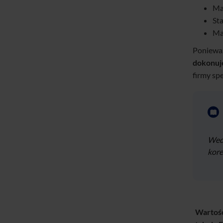
Ma
St
Ma
Poniewa
dokonuje
firmy sp
Wedł
kore
Wartoś