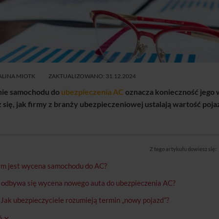
PORÓWNAJ
CENY
LINA MIOTK
ZAKTUALIZOWANO: 31.12.2024
nie samochodu do
ubezpieczenia AC
oznacza konieczność jego 
się, jak firmy z branży ubezpieczeniowej ustalają wartość poj
Z tego artykułu dowiesz się:
m jest wycena samochodu do AC?
 odbywa się wycena nowego auta do ubezpieczenia AC?
Jak ubezpieczyciele rozumieją termin „nowy pojazd”?
ń