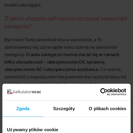
środki odurzające.
Z jakich ubezpieczeń można otrzymać samochód
zastępczy?
Być może Twój samochód stoi w warsztacie, a Ty
zastanawiasz się, czy w ogóle masz szansę na samochód
zastępczy.
O auto zastępcze można starać się w ramach
kilku ubezpieczeń – ubezpieczenia OC sprawcy,
ubezpieczenia AC i ubezpieczenia assistance
. Co ważne,
samochód z wypożyczalni nie powinien być wyższej klasy niż
posiadane przez Ciebie auto, bo wówczas firma
ubezpieczeniowa będzie mogła odmówić uregulowania
całego rachunku.
Zgoda
Szczegóły
O plikach cookies
Samochód zastępczy z OC sprawcy
Jako poszkodowany w kolizji lub wypadku masz prawo
Używamy plików cookie
skorzystać z auta zastępczego. Warunek jest jeden –
musisz