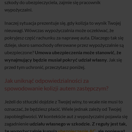
szkody do ubezpieczyciela, zajmie się pracownik
wypożyczalni.
Inaczej sytuacja prezentuje się, gdy kolizja to wynik Twojej
nieuwagi. Wówczas wypożyczalnia może oczekiwać, że
pokryjesz część rachunku za naprawę auta. Dlaczego tak się
dzieje, skoro samochody oferowane przez wypożyczalnie są
ubezpieczone?
Umowa ubezpieczenia może stanowić, że
wynajmujący będzie musiał pokryć udział własny
. Jak się
przed tym uchronić, przeczytasz poniżej.
Jak uniknąć odpowiedzialności za
spowodowanie kolizji autem zastępczym?
Jeżeli do stłuczki dojdzie z Twojej winy, to wcale nie musi to
oznaczać, że będziesz płacić. Wiele jednak zależy od Twojej
zapobiegliwości. W kontekście aut z wypożyczalni pojawia się
zagadnienie
udziału własnego w szkodzie. Z reguły jest tak,
że wypożyczalnie kupują
ubezpieczenie AC
, ale ponieważ