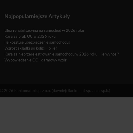
Najpopularniejsze Artykuły
Ulga rehabilitacyjna na samochód w 2026 roku
Kara za brak OC w 2026 roku
Ile kosztuje ubezpieczenie samochodu?
Wzrost składki po kolizji - o ile?
Kara za nieprzerejestrowanie samochodu w 2026 roku - ile wynosi?
Wypowiedzenie OC - darmowy wzór
© 2026 Rankomat.pl sp. z o.o. (dawniej: Rankomat sp. z o.o. sp.k.)