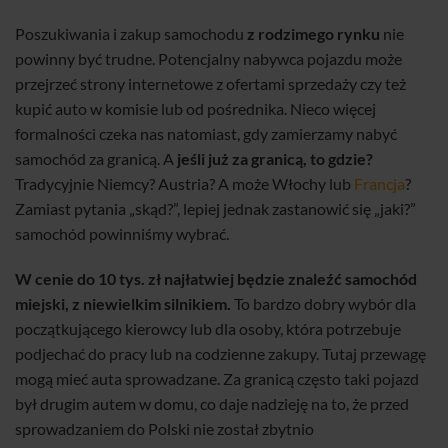
Poszukiwania i zakup samochodu
z rodzimego rynku
nie
powinny być trudne. Potencjalny nabywca pojazdu może
przejrzeć strony internetowe z ofertami sprzedaży czy też
kupić auto w komisie lub od pośrednika. Nieco więcej
formalności czeka nas natomiast, gdy zamierzamy nabyć
samochód za granicą. A
jeśli już za granicą, to gdzie?
Tradycyjnie Niemcy? Austria? A może Włochy lub
Francja
?
Zamiast pytania „skąd?”, lepiej jednak zastanowić się „jaki?”
samochód powinniśmy wybrać.
W cenie do 10 tys. zł najłatwiej będzie znaleźć samochód
miejski, z niewielkim silnikiem.
To bardzo dobry wybór dla
początkującego kierowcy lub dla osoby, która potrzebuje
podjechać do pracy lub na codzienne zakupy. Tutaj przewagę
mogą mieć auta sprowadzane. Za granicą często taki pojazd
był drugim autem w domu, co daje nadzieję na to, że przed
sprowadzaniem do Polski nie został zbytnio