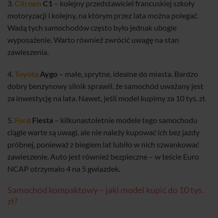
3.
Citroen
C1
– kolejny przedstawiciel francuskiej szkoły
motoryzacji i kolejny, na którym przez lata można polegać.
Wadą tych samochodów często było jednak ubogie
wyposażenie. Warto również zwrócić uwagę na stan
zawieszenia.
4.
Toyota
Aygo
– małe, sprytne, idealne do miasta. Bardzo
dobry benzynowy silnik sprawił, że samochód uważany jest
za inwestycję na lata. Nawet, jeśli model kupimy za 10 tys. zł.
5.
Ford
Fiesta
– kilkunastoletnie modele tego samochodu
ciągle warte są uwagi, ale nie należy kupować ich bez jazdy
próbnej, ponieważ z biegiem lat lubiło w nich szwankować
zawieszenie. Auto jest również bezpieczne – w teście Euro
NCAP otrzymało 4 na 5 gwiazdek.
Samochód kompaktowy – jaki model kupić do 10 tys.
zł?