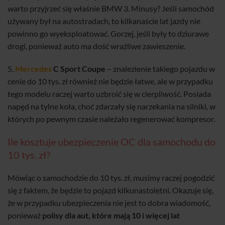
warto przyjrzeć się właśnie BMW 3. Minusy? Jeśli samochód
używany był na autostradach, to kilkanaście lat jazdy nie
powinno go wyeksploatować. Gorzej, jeśli były to dziurawe
drogi, ponieważ auto ma dość wrażliwe zawieszenie.
5.
Mercedes
C Sport Coupe
– znalezienie takiego pojazdu w
cenie do 10 tys. zł również nie będzie łatwe, ale w przypadku
tego modelu raczej warto uzbroić się w cierpliwość. Posiada
napęd na tylne koła, choć zdarzały się narzekania na silniki, w
których po pewnym czasie należało regenerować kompresor.
Ile kosztuje ubezpieczenie OC dla samochodu do
10 tys. zł?
Mówiąc o samochodzie do 10 tys. zł, musimy raczej pogodzić
się z faktem, że będzie to pojazd kilkunastoletni. Okazuje się,
że w przypadku ubezpieczenia nie jest to dobra wiadomość,
ponieważ
polisy dla aut, które mają 10 i więcej lat