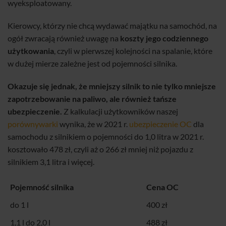
wyeksploatowany.
Kierowcy, którzy nie chcą wydawać majątku na samochód, na
ogół zwracają również uwagę na
koszty jego codziennego
użytkowania
, czyli w pierwszej kolejności na spalanie, które
w dużej mierze zależne jest od pojemności silnika.
Okazuje się jednak, że mniejszy silnik to nie tylko mniejsze
zapotrzebowanie na paliwo, ale również tańsze
ubezpieczenie.
Z kalkulacji użytkowników naszej
porównywarki
wynika, że w 2021 r.
ubezpieczenie OC
dla
samochodu z silnikiem o pojemności do 1,0 litra w 2021 r.
kosztowało 478 zł, czyli aż o 266 zł mniej niż pojazdu z
silnikiem 3,1 litra i więcej.
Pojemność silnika
Cena OC
do 1 l
400 zł
1,1 l do 2,0 l
488 zł