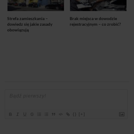
Strefa zamieszkania –
Brak miejsca w dowodzie
dowiedz się jakie zasady
rejestracyjnym – co zrobić?
obowiązują
{}
[+]