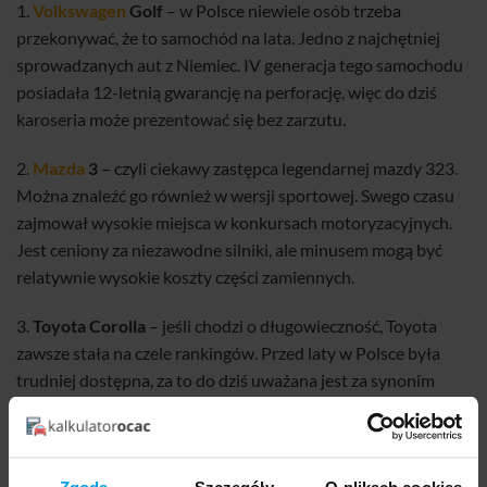
1.
Volkswagen
Golf
– w Polsce niewiele osób trzeba
przekonywać, że to samochód na lata. Jedno z najchętniej
sprowadzanych aut z Niemiec. IV generacja tego samochodu
posiadała 12-letnią gwarancję na perforację, więc do dziś
karoseria może prezentować się bez zarzutu.
2.
Mazda
3
– czyli ciekawy zastępca legendarnej mazdy 323.
Można znaleźć go również w wersji sportowej. Swego czasu
zajmował wysokie miejsca w konkursach motoryzacyjnych.
Jest ceniony za niezawodne silniki, ale minusem mogą być
relatywnie wysokie koszty części zamiennych.
3.
Toyota Corolla
– jeśli chodzi o długowieczność, Toyota
zawsze stała na czele rankingów. Przed laty w Polsce była
trudniej dostępna, za to do dziś uważana jest za synonim
japońskiej niezawodności. Nie inaczej jest z Corollą
posiadającą silniki, które są w stanie służyć latami i przez
setki tysięcy kilometrów.
Zgoda
Szczegóły
O plikach cookies