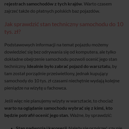
rejestrach samochodów z tych krajów
. Warto czasem
zajrzeć także do płatnych polskich baz pojazdów.
Jak sprawdzić stan techniczny samochodu do 10
tys. zł?
Podstawowych informacji na temat pojazdu możemy
dowiedzieć się bez odrywania się od komputera, ale tylko
dokładne obejrzenie samochodu pozwoli ocenić jego stan
techniczny.
Idealnie było zabrać pojazd do warsztatu
, by
tam został porządnie prześwietlony, jednak kupujący
samochody do 10 tys. zł czasami niechętnie wydają kolejne
pieniądze na wizytę u fachowca.
Jeśli więc nie planujemy wizyty w warsztacie, to chociaż
warto na oglądanie samochodu wybrać się z kimś, kto
będzie potrafił ocenić jego stan.
Ważne, by sprawdzić:
Stan nadwozia i karoserii
. Należy się przyjrzeć, czy nie