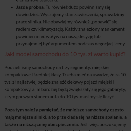
Jazda próbna.
Tu również dużo powinniśmy się
dowiedzieć. Wyczujemy stan zawieszenia, sprawdzimy
pracę silnika. Nie obawiajmy również „pobawić” się
radiem czy klimatyzacją. Każdy znaleziony mankament
powinien mieć wpływ na naszą decyzję lub
przynajmniej być argumentem podczas negocjacji ceny.
Jaki model samochodu do 10 tys. zł warto kupić?
Podzieliliśmy samochody na trzy segmenty: miejskie,
kompaktowe i średniej klasy. Trzeba mieć na uwadze, że za 10
tys. zł najłatwiej będzie znaleźć ciekawy pojazd miejski i
kompaktowy, a im bardziej będą zwiększały się jego gabaryty,
z tym gorszym stanem auta do 10 tys. musimy się liczyć.
Poza tym należy pamiętać, że mniejsze samochody często
mają mniejsze silniki, a to przekłada się na niższe spalanie, a
także na niższą cenę ubezpieczenia.
Jeśli więc poszukujemy