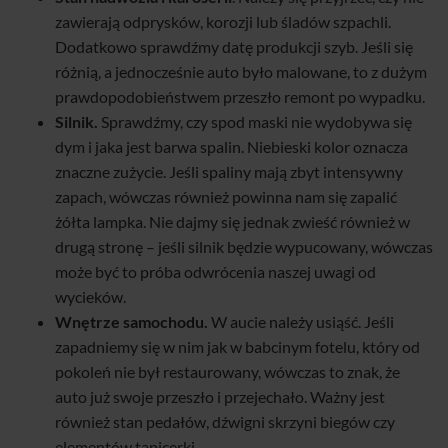
zawierają odprysków, korozji lub śladów szpachli.
Dodatkowo sprawdźmy datę produkcji szyb. Jeśli się
różnią, a jednocześnie auto było malowane, to z dużym
prawdopodobieństwem przeszło remont po wypadku.
Silnik.
Sprawdźmy, czy spod maski nie wydobywa się
dym i jaka jest barwa spalin. Niebieski kolor oznacza
znaczne zużycie. Jeśli spaliny mają zbyt intensywny
zapach, wówczas również powinna nam się zapalić
żółta lampka. Nie dajmy się jednak zwieść również w
drugą stronę – jeśli silnik będzie wypucowany, wówczas
może być to próba odwrócenia naszej uwagi od
wycieków.
Wnętrze samochodu.
W aucie należy usiąść. Jeśli
zapadniemy się w nim jak w babcinym fotelu, który od
pokoleń nie był restaurowany, wówczas to znak, że
auto już swoje przeszło i przejechało. Ważny jest
również stan pedałów, dźwigni skrzyni biegów czy
elementów tapicerki.