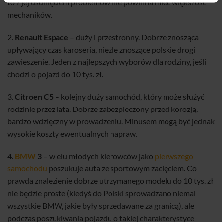
to z jej usunięciem problemów nie powinna mieć większość
mechaników.
2.
Renault Espace
– duży i przestronny. Dobrze znosząca
upływający czas karoseria, nieźle znoszące polskie drogi
zawieszenie. Jeden z najlepszych wyborów dla rodziny, jeśli
chodzi o pojazd do 10 tys. zł.
3.
Citroen C5
– kolejny duży samochód, który może służyć
rodzinie przez lata. Dobrze zabezpieczony przed korozją,
bardzo wdzięczny w prowadzeniu. Minusem mogą być jednak
wysokie koszty ewentualnych napraw.
4.
BMW
3
– wielu młodych kierowców jako
pierwszego
samochodu
poszukuje auta ze sportowym zacięciem. Co
prawda znalezienie dobrze utrzymanego modelu do 10 tys. zł
nie będzie proste (kiedyś do Polski sprowadzano niemal
wszystkie BMW, jakie były sprzedawane za granicą), ale
podczas poszukiwania pojazdu o takiej charakterystyce