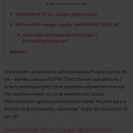
Z tego artykułu dowiesz się:
Samochód do 10 tys. Czego i gdzie szukać?
Na co zwrócić uwagę, kupując samochód do 10 tys. zł?
Jakie dane otrzymujemy korzystając z
HistoriaPojazdu.gov.pl?
Rozwiń
Średni wiek samochodów, które posiadają Polacy, wynosi 14
lat – wynika z danych PZPM. Choć zdaniem specjalistów z
branży motoryzacyjnej rynek pojazdów używanych starzeje
się z każdym rokiem, to coraz łatwiej trafić na tani
kilkunastoletni egzemplarz w dobrym stanie. Na jakie auta w
Polsce i za granicą warto „zapolować” mając do dyspozycji 10
tys. zł?
Samochód do 10 tys. Czego i gdzie szukać?