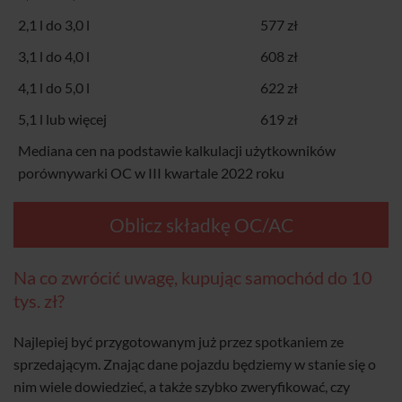
2,1 l do 3,0 l
577 zł
3,1 l do 4,0 l
608 zł
4,1 l do 5,0 l
622 zł
5,1 l lub więcej
619 zł
Mediana cen na podstawie kalkulacji użytkowników
porównywarki OC w III kwartale 2022 roku
Oblicz składkę OC/AC
Na co zwrócić uwagę, kupując samochód do 10
tys. zł?
Najlepiej być przygotowanym już przez spotkaniem ze
sprzedającym. Znając dane pojazdu będziemy w stanie się o
nim wiele dowiedzieć, a także szybko zweryfikować, czy