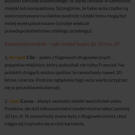
pojazdu bardziej budżetowego, to lepiej celować w samochód
miejski lub kompaktowy. Szczególnie, że takie auta rzadko są
wykorzystywane na dalekie podróże i dzięki temu mogą być
mniej wyeksploatowane (istnieje większe
prawdopodobieństwo niskiego przebiegu).
Samochód miejski – jaki model kupić do 10 tys. zł?
1.
Renault
Clio
– jeden z flagowych długowiecznych
pojazdów miejskich, który pokochali nie tylko Francuzi. Na
polskich drogach można spotkać te samochody nawet 20-
letnie i starsze. Podczas oglądania tego auta warto przyjrzeć
się w poszukiwaniu korozji.
2.
Opel
Corsa
– kiedyś zachodni obiekt westchnień wielu
Polaków, ale dziś kilkunastoletni model można nabyć poniżej
10 tys. zł. Te samochody znane były z długowieczności, choć
najgorzej trzymała się w nich karoseria.