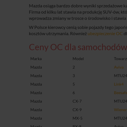
Mazda osiąga bardzo dobre wyniki sprzedażowe każ
Firma od kilku lat stawia na produkcję SUV-ów, kt
wprowadza zmiany w trosce o środowisko i stawia
W Polsce kierowcy cenią sobie pojazdy tego japońs
kosztów utrzymania. Również
ubezpieczenie OC
dl
Ceny OC dla samochodów
Marka
Model
Towarz
Mazda
2
Aviva
Mazda
3
MTU24
Mazda
5
Link4
Mazda
6
Beesaf
Mazda
CX-7
MTU24 
Mazda
CX-9
Wiene
Mazda
MX-5
MTU24 
Mazda
RX-8
Aviva