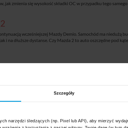
w, jak zmienia się wysokość składki OC w przypadku tego sameg
 2
 kontynuacją wcześniejszej Mazdy Demio. Samochód ma niedużą b
, jak i na dłuższe dystanse. Czy Mazda 2 to auto oszczędne pod ką
Najtańsza propozycja ubezpieczenia OC
dą
2371 zł
zkodą
691 zł
Szczegóły
851 zł
606 zł
 3
ych narzędzi śledzących (np. Pixel lub API), aby mierzyć wyd
e wrażenia z korzystania z naszej witryny. Twoje dane (w tym 