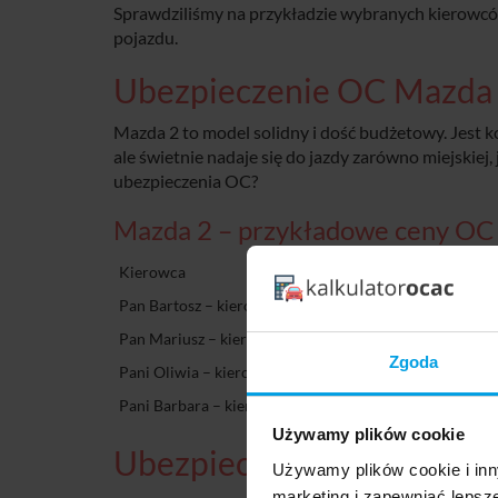
Sprawdziliśmy na przykładzie wybranych kierowcó
pojazdu.
Ubezpieczenie OC Mazda
Mazda 2 to model solidny i dość budżetowy. Jest
ale świetnie nadaje się do jazdy zarówno miejskiej
ubezpieczenia OC?
Mazda 2 – przykładowe ceny OC
Kierowca
Pan Bartosz – kierowca z Łodzi, 20 lat, z niedawną szko
Pan Mariusz – kierowca z Żagania, 45 lat, z niedawną s
Zgoda
Pani Oliwia – kierowca z Poznania, 35 lat, bez szkody
Pani Barbara – kierowca z Kraśnika, 40 lat, bez szkody
Używamy plików cookie
Ubezpieczenie OC Mazda
Używamy plików cookie i inn
marketing i zapewniać lepsz