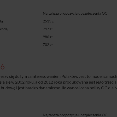
Najtańsza propozycja ubezpieczenia OC
dą
2513 zł
zkodą
797 zł
986 zł
702 zł
 6
Cieszy się dużym zainteresowaniem Polaków. Jest to model samoc
ła się w 2002 roku, a od 2012 roku produkowana jest jego trzecia
 budowę i jest bardzo dynamiczne. Ile wynosi cena polisy OC dla
Najtańsza propozycja ubezpieczenia OC