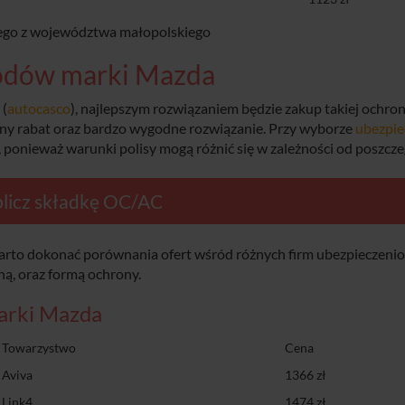
ącego z województwa małopolskiego
odów marki Mazda
 (
autocasco
), najlepszym rozwiązaniem będzie zakup takiej ochro
jny rabat oraz bardzo wygodne rozwiązanie. Przy wyborze
ubezpie
 ponieważ warunki polisy mogą różnić się w zależności od poszcz
licz składkę OC/AC
warto dokonać porównania ofert wśród różnych firm ubezpieczeni
ną, oraz formą ochrony.
arki Mazda
Towarzystwo
Cena
Aviva
1366 zł
Link4
1474 zł