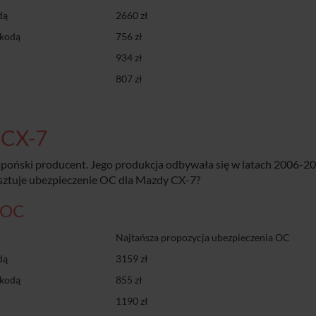
dą
2660 zł
zkodą
756 zł
934 zł
807 zł
 CX-7
japoński producent. Jego produkcja odbywała się w latach 2006-20
sztuje ubezpieczenie OC dla Mazdy CX-7?
 OC
Najtańsza propozycja ubezpieczenia OC
dą
3159 zł
zkodą
855 zł
1190 zł