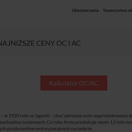
Ubezpieczenia
Towarzystwa u
AJNIŻSZE CENY OC I AC
Kalkulator OC/AC
 – w 1920 roku w Japonii – choć pierwsze auto wyprodukowano d
 samochodów osobowych. Co roku firma produkuje około 1,5 mln n
kszych producentów motoryzacyjnych na świecie.