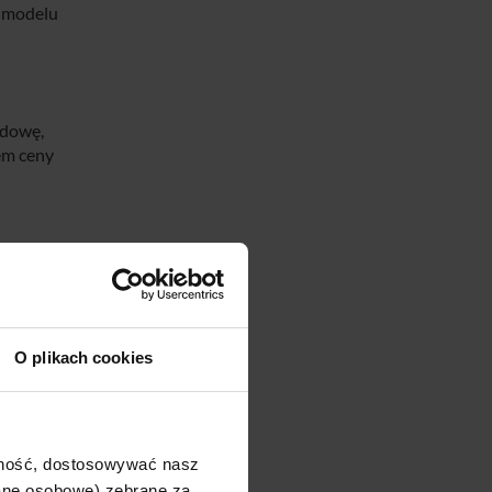
o modelu
udowę,
tem ceny
O plikach cookies
ajność, dostosowywać nasz
dane osobowe) zebrane za