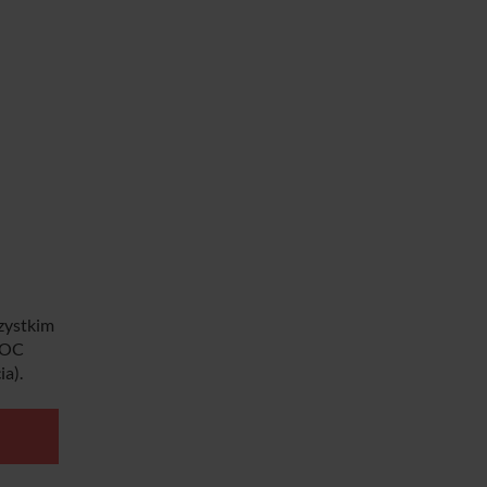
zystkim
e OC
ia).