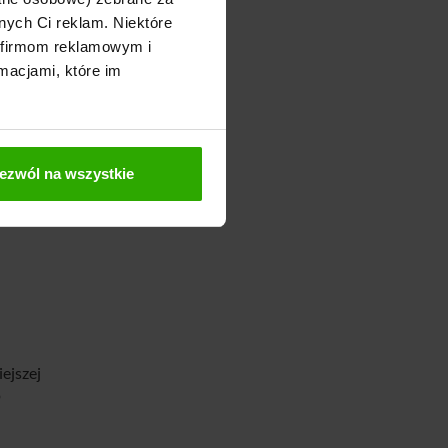
obecnie
nych Ci reklam. Niektóre
 firmom reklamowym i
macjami, które im
ezwól na wszystkie
ejszej
o