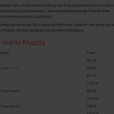
dego roku, a sama marka cieszy się dużą popularnością na całym 
óre przynoszą popularność i spore zainteresowanie. Mazda stale
 na zrównoważoną działalność.
kiego producenta. Są to auta komfortowe, solidne i nie generują 
a Mazdy nie jest związane ze sporym wydatkiem.
 marki Mazda
ystwo
Cena
901 zł
 Ergo
Hestia
934 zł
875 zł
e
1103 zł
Ergo Hestia
801 zl
r
1673 zł
Ergo Hestia
768 zł
1123 zł