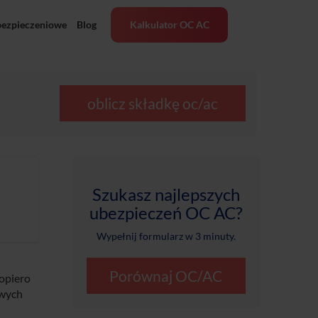
bezpieczeniowe
Blog
Kalkulator OC AC
oblicz składkę oc/ac
Szukasz najlepszych
ubezpieczeń OC AC?
Wypełnij formularz w 3 minuty.
Porównaj OC/AC
opiero
owych