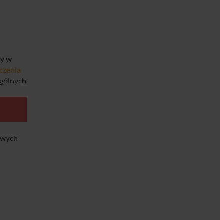
ny w
czenia
ególnych
owych