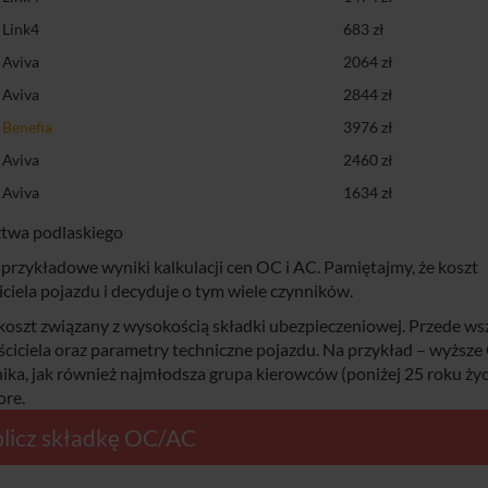
Link4
683 zł
Aviva
2064 zł
Aviva
2844 zł
Benefia
3976 zł
Aviva
2460 zł
Aviva
1634 zł
dztwa podlaskiego
przykładowe wyniki kalkulacji cen OC i AC. Pamiętajmy, że koszt
ciela pojazdu i decyduje o tym wiele czynników.
szt związany z wysokością składki ubezpieczeniowej. Przede ws
ściciela oraz parametry techniczne pojazdu. Na przykład – wyższ
nika, jak również najmłodsza grupa kierowców (poniżej 25 roku życ
re.
licz składkę OC/AC